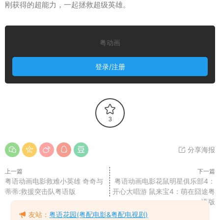
刚获得的超能力，一起拯救超级英雄。
粤动画
登录/注册
3
分享海报
上一篇
下一篇
粤语动画电影救难小英雄 奇奇与
粤语动画电影花鼠明星俱乐部4：
蒂蒂:救援突击队粤语版
开心大唱游 鼠来宝4：萌在囧途粤
语版
友站：
粤语花园(粤配电影&粤配电视剧)