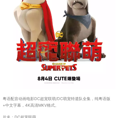
粤语配音动画电影DC超宠联萌/DC萌宠特遣队全集，纯粤语版
+中文字幕，4K高清MKV格式。
片名：DC超宠联萌