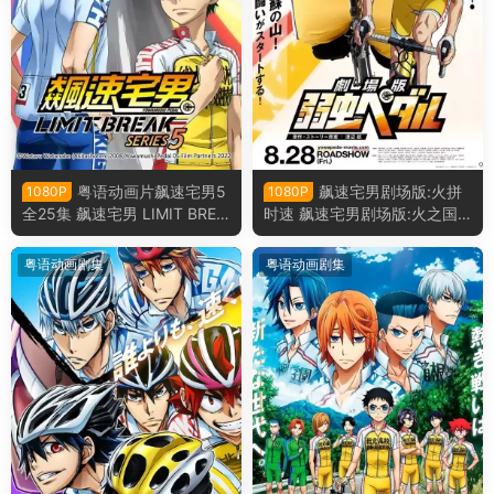
粤语动画片飙速宅男5
飙速宅男剧场版:火拼
1080P
1080P
全25集 飙速宅男 LIMIT BREA
时速 飙速宅男剧场版:火之国
K 飙速宅男第五季粤语版
熊本大赛粤语版
粤语动画剧集
粤语动画剧集