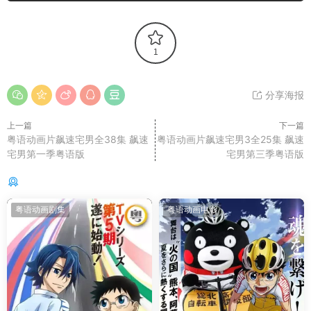
1
分享海报
上一篇
下一篇
粤语动画片飙速宅男全38集 飙速
粤语动画片飙速宅男3全25集 飙速
宅男第一季粤语版
宅男第三季粤语版
你可能还感兴趣的
粤语动画剧集
粤语动画电影