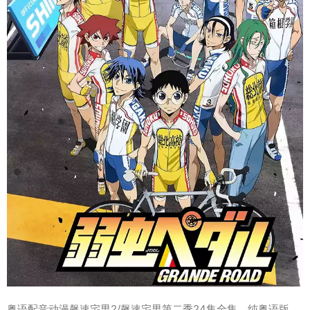
粤语配音动漫飙速宅男2/飙速宅男第二季24集全集，纯粤语版