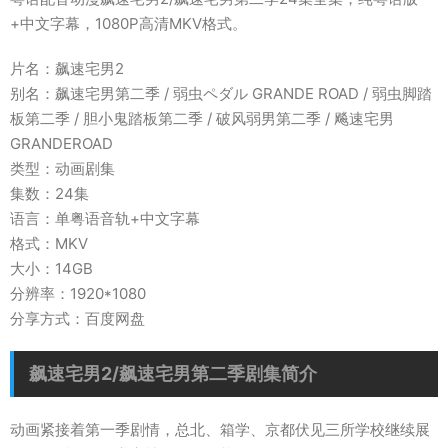
+中文字幕，1080P高清MKV格式。
片名：飙速宅男2
别名：飙速宅男第二季 / 弱虫ペダル GRANDE ROAD / 弱虫脚踏
板第二季 / 胆小鬼踏板第二季 / 破风弱男第二季 / 飚速宅男
GRANDEROAD
类型：动画剧集
集数：24集
语言：单粤语音轨+中文字幕
格式：MKV
大小：14GB
分辨率：1920*1080
分享方式：百度网盘
飙速宅男2/飙速宅男第二季剧集简介
动画紧接着第一季剧情，总北、箱学、京都伏见三所学校继续展