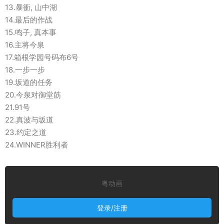
13.暴衝, 山中湖
14.最后的作战
15.鸣子, 真本事
16.主将今泉
17.箱根学园号码布6号
18.一步一步
19.坂道的任务
20.今泉对御堂筋
21.91号
22.真波与坂道
23.约定之道
24.WINNER胜利者
粤动画
登录/注册