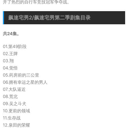
开了热烈的自行车竞技冠军争夺战。
飙速宅男2/飙速宅男第二季剧集目录
共24集。
01.第49阶段
02.王牌
03.翔
04.觉悟
05.药房前的三公里
06.拥有幸运之星的男人
07.大队逼近
08.荒北
09.吴之斗犬
10.更前的领域
11.生存战
12.泉田的荣耀