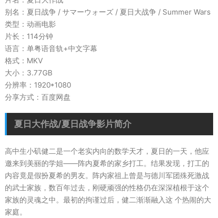
别名：夏日战争 / サマーウォーズ / 夏日大战争 / Summer Wars
类型：动画电影
片长：114分钟
语言：单粤语音轨+中文字幕
格式：MKV
大小：3.77GB
分辨率：1920*1080
分享方式：百度网盘
夏日大作战/夏日战争影片简介
高中生小矶健二是一个老实内向的数学天才，夏日的一天，他应
邀来到美丽的学姐——阵内夏希的家乡打工。结果发现，打工的
内容竟是假扮夏希的男友。阵内家祖上曾是与德川军团殊死激战
的武士家族，数百年过去，刚硬顽强的性格仍在深深植根于这个
家族的灵魂之中。最初的拘谨过后，健二渐渐融入这 个热闹的大
家庭。