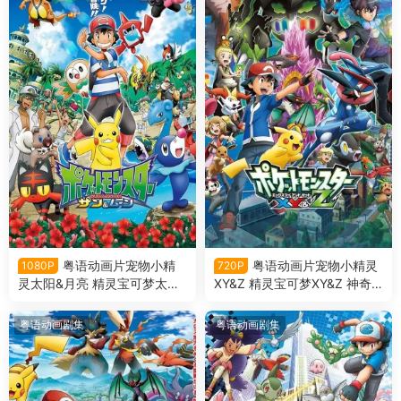
粤语动画片宠物小精
粤语动画片宠物小精灵
1080P
720P
灵太阳&月亮 精灵宝可梦太阳
XY&Z 精灵宝可梦XY&Z 神奇
&月亮 神奇宝贝太阳&月亮粤
宝贝XY&Z粤语版
语版
粤语动画剧集
粤语动画剧集