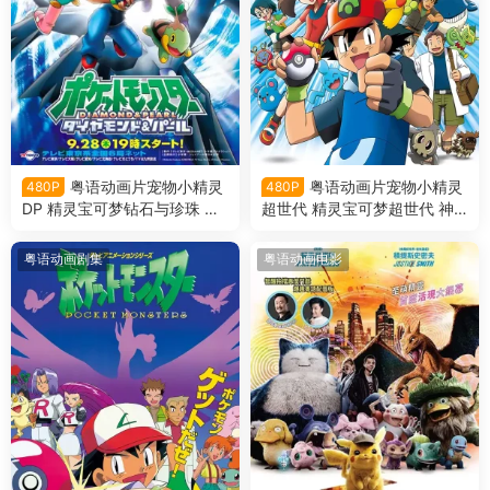
粤语动画片宠物小精灵
粤语动画片宠物小精灵
480P
480P
DP 精灵宝可梦钻石与珍珠 神
超世代 精灵宝可梦超世代 神
奇宝贝DP 宠物小精灵钻石&珍
奇宝贝超世代 宠物小精灵AG
珠粤语版
粤语版
粤语动画剧集
粤语动画电影