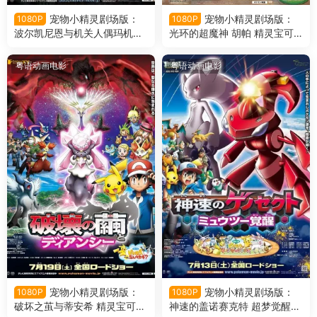
宠物小精灵剧场版：
宠物小精灵剧场版：
1080P
1080P
波尔凯尼恩与机关人偶玛机雅
光环的超魔神 胡帕 精灵宝可
娜 精灵宝可梦剧场版：波尔凯
梦剧场版：光轮的超魔神 胡巴
尼恩与机巧的玛机雅娜粤语版
粤语版
粤语动画电影
粤语动画电影
宠物小精灵剧场版：
宠物小精灵剧场版：
1080P
1080P
破坏之茧与蒂安希 精灵宝可梦
神速的盖诺赛克特 超梦觉醒