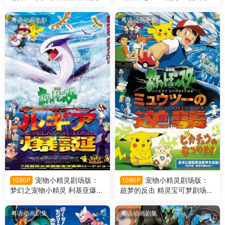
宝可梦剧场版：时拉比 穿越时
版：结晶塔的帝王粤语版
空的相遇粤语版
粤语动画电影
粤语动画电影
宠物小精灵剧场版：
宠物小精灵剧场版：
1080P
1080P
梦幻之宠物小精灵 利基亚爆诞
超梦的反击 精灵宝可梦剧场
精灵宝可梦剧场版：洛奇亚爆
版：超梦的逆袭粤语版
诞粤语版
粤语动画剧集
粤语动画剧集