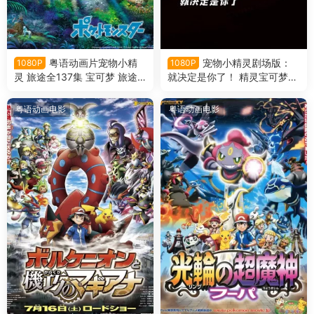
粤语动画片宠物小精
宠物小精灵剧场版：
1080P
1080P
灵 旅途全137集 宝可梦 旅途
就决定是你了！ 精灵宝可梦剧
粤语版
场版：就决定是你了粤语版
粤语动画电影
粤语动画电影