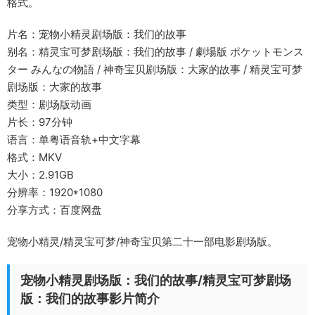
格式。
片名：宠物小精灵剧场版：我们的故事
别名：精灵宝可梦剧场版：我们的故事 / 劇場版 ポケットモンス
ター みんなの物語 / 神奇宝贝剧场版：大家的故事 / 精灵宝可梦
剧场版：大家的故事
类型：剧场版动画
片长：97分钟
语言：单粤语音轨+中文字幕
格式：MKV
大小：2.91GB
分辨率：1920*1080
分享方式：百度网盘
宠物小精灵/精灵宝可梦/神奇宝贝第二十一部电影剧场版。
宠物小精灵剧场版：我们的故事/精灵宝可梦剧场
版：我们的故事影片简介