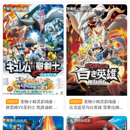
剧场版：破坏之茧与蒂安希粤
精灵宝可梦剧场版：神速的灭
语版
世虫 盖诺赛克特 超梦觉醒粤
粤语动画电影
粤语动画电影
语版
宠物小精灵剧场版：
宠物小精灵剧场版：
1080P
1080P
酋雷姆VS圣剑士 凯路迪欧 精
比克提尼与白英雄 雷希拉姆
灵宝可梦剧场版：酋雷姆VS圣
精灵宝可梦剧场版：比克提尼
剑士凯尔迪奥粤语版
与白之英雄莱希拉姆粤语版
粤语动画电影
粤语动画电影