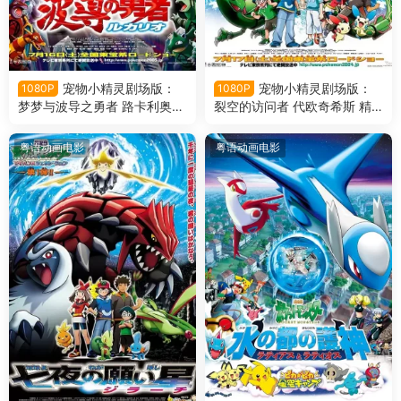
宠物小精灵剧场版：
宠物小精灵剧场版：
1080P
1080P
梦梦与波导之勇者 路卡利奥
裂空的访问者 代欧奇希斯 精
精灵宝可梦剧场版：梦幻与波
灵宝可梦剧场版：裂空的访问
导的勇者粤语版
者粤语版
粤语动画电影
粤语动画电影