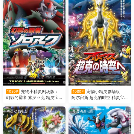
宠物小精灵剧场版：
宠物小精灵剧场版：
1080P
1080P
幻影的霸者 索罗亚克 精灵宝
阿尔宙斯 超克的时空 精灵宝
可梦剧场版：幻影的霸者索罗
可梦剧场版：去往超克的时空
亚克粤语版
粤语版
粤语动画电影
粤语动画电影