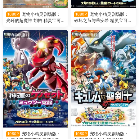
宠物小精灵剧场版：
宠物小精灵剧场版：
1080P
1080P
光环的超魔神 胡帕 精灵宝可
破坏之茧与蒂安希 精灵宝可梦
梦剧场版：光轮的超魔神 胡巴
剧场版：破坏之茧与蒂安希粤
粤语版
语版
粤语动画电影
粤语动画电影
宠物小精灵剧场版：
宠物小精灵剧场版：
1080P
1080P