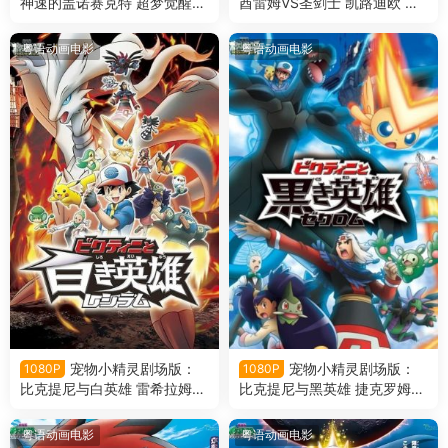
神速的盖诺赛克特 超梦觉醒
酋雷姆VS圣剑士 凯路迪欧 精
精灵宝可梦剧场版：神速的灭
灵宝可梦剧场版：酋雷姆VS圣
世虫 盖诺赛克特 超梦觉醒粤
剑士凯尔迪奥粤语版
粤语动画电影
粤语动画电影
语版
宠物小精灵剧场版：
宠物小精灵剧场版：
1080P
1080P
比克提尼与白英雄 雷希拉姆
比克提尼与黑英雄 捷克罗姆
精灵宝可梦剧场版：比克提尼
精灵宝可梦剧场版：比克提尼
与白之英雄莱希拉姆粤语版
与黑之英雄捷克罗姆粤语版
粤语动画电影
粤语动画电影