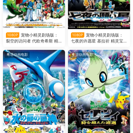
宠物小精灵剧场版：
宠物小精灵剧场版：
1080P
1080P
裂空的访问者 代欧奇希斯 精
七夜的许愿星 基拉祈 精灵宝
灵宝可梦剧场版：裂空的访问
可梦剧场版：七夜的许愿星粤
者粤语版
语版
粤语动画电影
粤语动画电影