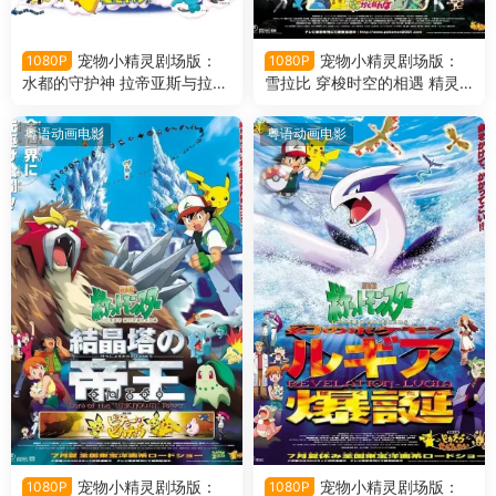
宠物小精灵剧场版：
宠物小精灵剧场版：
1080P
1080P
水都的守护神 拉帝亚斯与拉帝
雪拉比 穿梭时空的相遇 精灵
欧斯 精灵宝可梦剧场版：水都
宝可梦剧场版：时拉比 穿越时
的守护神 拉帝亚斯与拉帝欧斯
空的相遇粤语版
粤语动画电影
粤语动画电影
粤语版
宠物小精灵剧场版：
宠物小精灵剧场版：
1080P
1080P