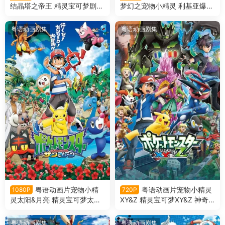
结晶塔之帝王 精灵宝可梦剧场
梦幻之宠物小精灵 利基亚爆诞
版：结晶塔的帝王粤语版
精灵宝可梦剧场版：洛奇亚爆
诞粤语版
粤语动画剧集
粤语动画剧集
粤语动画片宠物小精
粤语动画片宠物小精灵
1080P
720P
灵太阳&月亮 精灵宝可梦太阳
XY&Z 精灵宝可梦XY&Z 神奇
&月亮 神奇宝贝太阳&月亮粤
宝贝XY&Z粤语版
语版
粤语动画剧集
粤语动画剧集