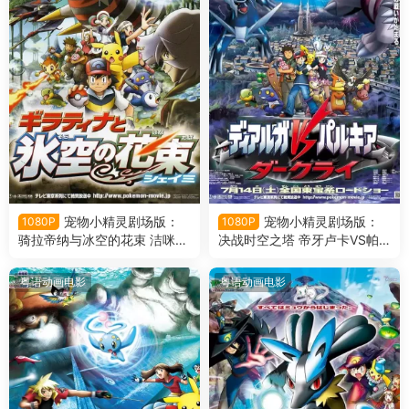
宠物小精灵剧场版：
宠物小精灵剧场版：
1080P
1080P
骑拉帝纳与冰空的花束 洁咪
决战时空之塔 帝牙卢卡VS帕
精灵宝可梦剧场版：冥王龙与
路奇犽VS达克莱伊 精灵宝可
冰空的花束雪米粤语版
梦剧场版：决战时空之塔 帝牙
粤语动画电影
粤语动画电影
卢卡VS帕路奇犽VS达克莱伊
粤语版