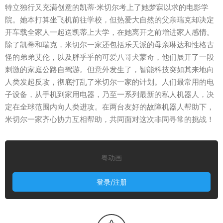
特立独行又充满创意的凯蒂·米切尔考上了她梦寐以求的电影学
院。她本打算坐飞机前往学校，但热爱大自然的父亲瑞克却决定
开车载全家人一起送凯蒂上大学，在她离开之前增进家人感情。
除了凯蒂和瑞克，米切尔一家还包括乐天派的母亲琳达和性格古
怪的弟弟艾伦，以及胖乎乎的可爱八哥犬蒙奇，他们展开了一段
刺激的家庭公路自驾游。但意外发生了，智能科技突如其来地向
人类发起反攻，彻底打乱了米切尔一家的计划。人们最常用的电
子设备，从手机到家用电器，乃至一系列最新的私人机器人，决
定在全球范围内向人类进攻。在两台友好的故障机器人帮助下，
米切尔一家齐心协力互相帮助，共同面对这次非同寻常的挑战！
粤动画
登录/注册