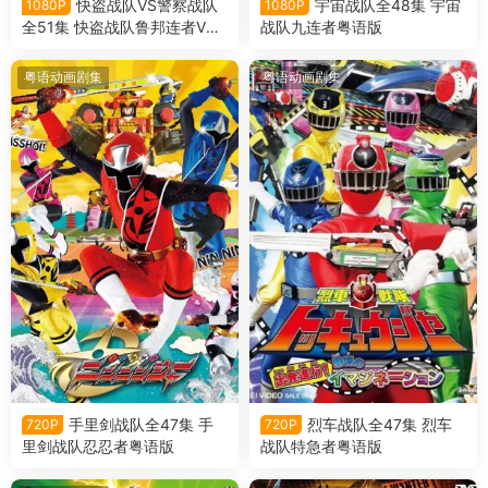
快盗战队VS警察战队
宇宙战队全48集 宇宙
1080P
1080P
全51集 快盗战队鲁邦连者VS
战队九连者粤语版
警察战队巡逻连者粤语版
粤语动画剧集
粤语动画剧集
手里剑战队全47集 手
烈车战队全47集 烈车
720P
720P
里剑战队忍忍者粤语版
战队特急者粤语版