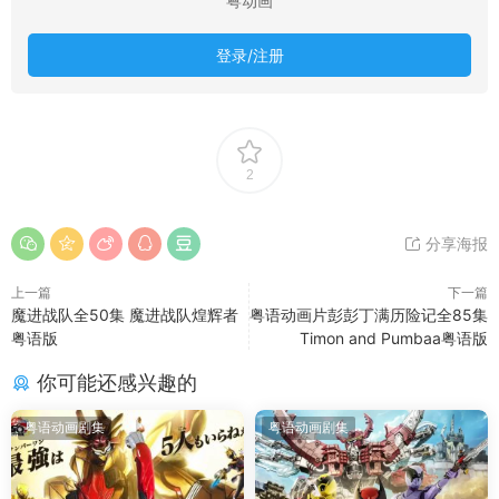
粤动画
登录/注册
2
分享海报
上一篇
下一篇
魔进战队全50集 魔进战队煌辉者
粤语动画片彭彭丁满历险记全85集
粤语版
Timon and Pumbaa粤语版
你可能还感兴趣的
粤语动画剧集
粤语动画剧集