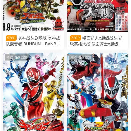
炎神战队剧场版 炎神战
幪面超人x超级战队 超
576P
720P
队轰音者 BUNBUN！BANBA
级英雄大战 假面骑士x超级战
N！剧场BANG！粤语版
队 超级英雄大战粤语版
粤语动画剧集
粤语动画剧集