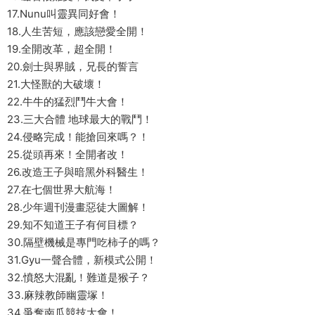
17.Nunu叫靈異同好會！
18.人生苦短，應該戀愛全開！
19.全開改革，超全開！
20.劍士與界賊，兄長的誓言
21.大怪獸的大破壞！
22.牛牛的猛烈鬥牛大會！
23.三大合體 地球最大的戰鬥！
24.侵略完成！能搶回來嗎？！
25.從頭再來！全開者改！
26.改造王子與暗黑外科醫生！
27.在七個世界大航海！
28.少年週刊漫畫惡徒大圖解！
29.知不知道王子有何目標？
30.隔壁機械是專門吃柿子的嗎？
31.Gyu一聲合體，新模式公開！
32.憤怒大混亂！難道是猴子？
33.麻辣教師幽靈塚！
34.爭奪南瓜競技大會！