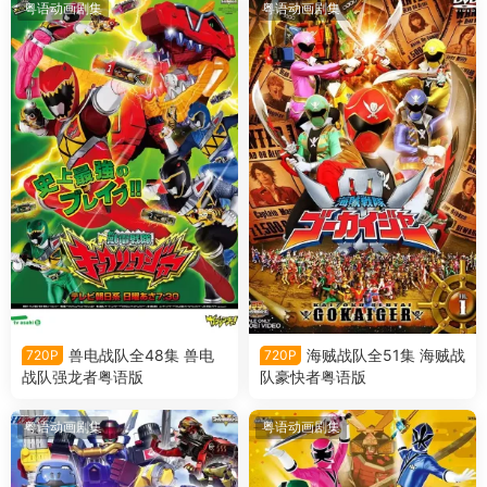
粤语动画剧集
粤语动画剧集
兽电战队全48集 兽电
海贼战队全51集 海贼战
720P
720P
战队强龙者粤语版
队豪快者粤语版
粤语动画剧集
粤语动画剧集