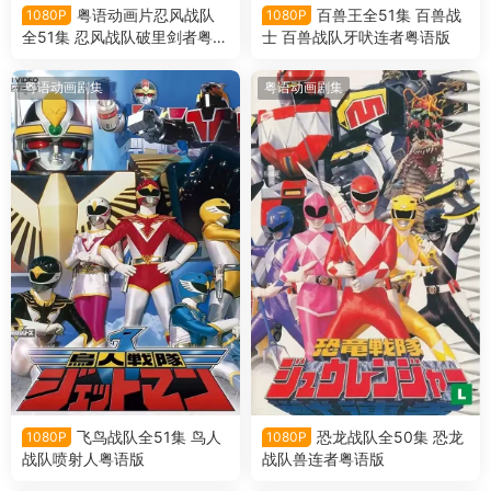
粤语动画片忍风战队
百兽王全51集 百兽战
1080P
1080P
全51集 忍风战队破里剑者粤语
士 百兽战队牙吠连者粤语版
版
粤语动画剧集
粤语动画剧集
飞鸟战队全51集 鸟人
恐龙战队全50集 恐龙
1080P
1080P
战队喷射人粤语版
战队兽连者粤语版