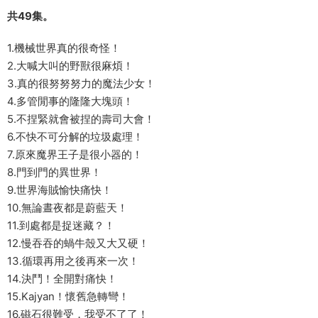
共49集。
1.機械世界真的很奇怪！
2.大喊大叫的野獸很麻煩！
3.真的很努努努力的魔法少女！
4.多管閒事的隆隆大塊頭！
5.不捏緊就會被捏的壽司大會！
6.不快不可分解的垃圾處理！
7.原來魔界王子是很小器的！
8.門到門的異世界！
9.世界海賊愉快痛快！
10.無論晝夜都是蔚藍天！
11.到處都是捉迷藏？！
12.慢吞吞的蝸牛殼又大又硬！
13.循環再用之後再來一次！
14.決鬥！全開對痛快！
15.Kajyan！懷舊急轉彎！
16.磁石很難受，我受不了了！