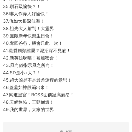
35.鑽石級愉快？！
36.嚇人作弄人好愉快！
37.仇如大根深似海！
38.祖先大人駕到！大靈界
39.無限新年快樂生日會！
40.奪回爸爸，機會只此一次！
41.最愛麵類誰屬？泥沼深不見底！
42.新英雄呀喵！被爐密會！
43.風向儀指示風之所向！
44.SD是小+大？！
45.超大凶是不是最差運程的意思！
46.蓋蓋如神般蹦出來！
47.闖進皇宮！BOSS面前趾高氣昂！
48.天網恢恢，王朝崩壞！
49.我的世界，大家的世界