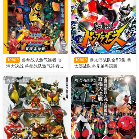
兽拳战队激气连者 香
暴太郎战队全50集 暴
1080P
1080P
港大决战 兽拳战队激气连者
太郎战队咚兄弟粤语版
你你！好好！香港大决战粤语
版
粤语动画电影
粤语动画电影