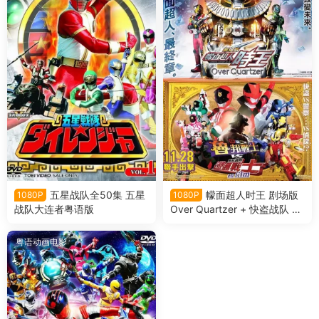
五星战队全50集 五星
幪面超人时王 剧场版
1080P
1080P
战队大连者粤语版
Over Quartzer + 快盗战队 鲁
邦战士 VS 警察战队 巡逻战士
en film粤语版
粤语动画电影