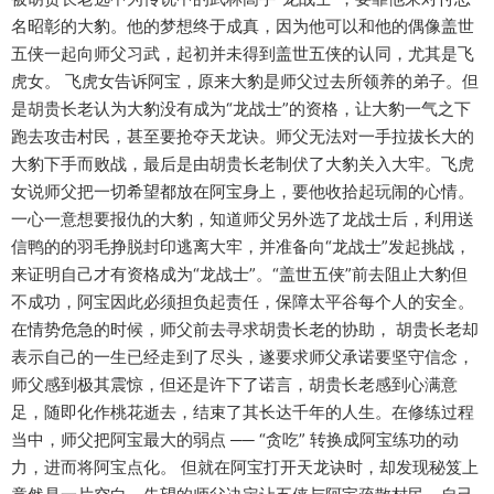
名昭彰的大豹。他的梦想终于成真，因为他可以和他的偶像盖世
五侠一起向师父习武，起初并未得到盖世五侠的认同，尤其是飞
虎女。 飞虎女告诉阿宝，原来大豹是师父过去所领养的弟子。但
是胡贵长老认为大豹没有成为“龙战士”的资格，让大豹一气之下
跑去攻击村民，甚至要抢夺天龙诀。师父无法对一手拉拔长大的
大豹下手而败战，最后是由胡贵长老制伏了大豹关入大牢。飞虎
女说师父把一切希望都放在阿宝身上，要他收拾起玩闹的心情。
一心一意想要报仇的大豹，知道师父另外选了龙战士后，利用送
信鸭的的羽毛挣脱封印逃离大牢，并准备向“龙战士”发起挑战，
来证明自己才有资格成为“龙战士”。“盖世五侠”前去阻止大豹但
不成功，阿宝因此必须担负起责任，保障太平谷每个人的安全。
在情势危急的时候，师父前去寻求胡贵长老的协助， 胡贵长老却
表示自己的一生已经走到了尽头，遂要求师父承诺要坚守信念，
师父感到极其震惊，但还是许下了诺言，胡贵长老感到心满意
足，随即化作桃花逝去，结束了其长达千年的人生。在修练过程
当中，师父把阿宝最大的弱点 ── “贪吃” 转换成阿宝练功的动
力，进而将阿宝点化。 但就在阿宝打开天龙诀时，却发现秘笈上