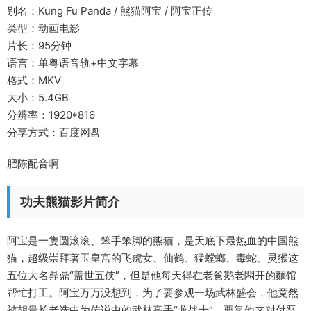
别名：Kung Fu Panda / 熊猫阿宝 / 阿宝正传
类型：动画电影
片长：95分钟
语言：单粤语音轨+中文字幕
格式：MKV
大小：5.4GB
分辨率：1920*816
分享方式：百度网盘
肥陈配音啊
功夫熊猫影片简介
阿宝是一隻圆滚滚、笨手笨脚的熊猫，是天底下最热血的中国熊
猫，超级崇拜著玉皇宫的飞虎女、仙鹤、猛螳螂、毒蛇、灵猴这
五位大名鼎鼎“盖世五侠”，但是他每天得在老爸鹅老闆开的麵馆
帮忙打工。阿宝万万没想到，为了要参观一场武林盛会，他竟然
被胡贵长老选中为传说中的武林高手“龙战士”，要靠他来对付恶