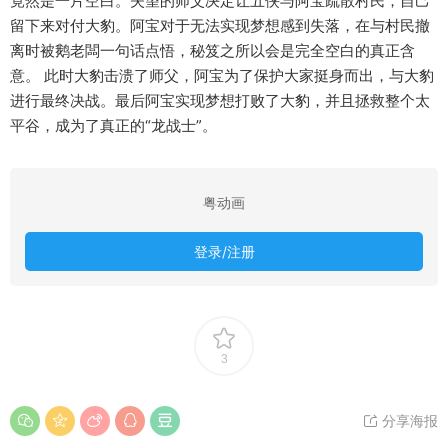
竟然是一片空白。失望的师父决定让五侠与阿宝疏散村民，自己
留下来对付大豹。阿宝对于无法实现梦想感到失落，在与村民撤
离时被鹅老闆一句话点悟，秘笈之所以会是完全空白的真正含
意。 此时大豹击溃了师父，阿宝为了保护大家挺身而出，与大豹
进行最终决战。最后阿宝实现梦想打败了大豹，并且拯救整个太
平谷，成为了真正的“龙战士”。
粤动画
登录/注册
3
分享海报