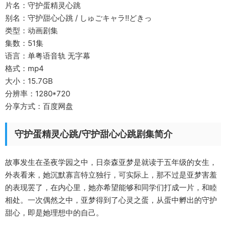
片名：守护蛋精灵心跳
别名：守护甜心心跳 / しゅごキャラ!!どきっ
类型：动画剧集
集数：51集
语言：单粤语音轨 无字幕
格式：mp4
大小：15.7GB
分辨率：1280*720
分享方式：百度网盘
守护蛋精灵心跳/守护甜心心跳剧集简介
故事发生在圣夜学园之中，日奈森亚梦是就读于五年级的女生，
外表看来，她沉默寡言特立独行，可实际上，那不过是亚梦害羞
的表现罢了，在内心里，她亦希望能够和同学们打成一片，和睦
相处。一次偶然之中，亚梦得到了心灵之蛋，从蛋中孵出的守护
甜心，即是她理想中的自己。