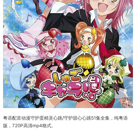
粤语配音动漫守护蛋精灵心跳/守护甜心心跳51集全集，纯粤语
版，720P高清mp4格式。