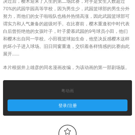
决过后，樱木迎来了人生的第二场比赛，对手是女生人数超过
70%的武园学园高等学校，因为男生少，武园篮球部的男生分外
努力，而他们的女子啦啦队也格外热情高涨，因此武园篮球部可
谓实力和人气兼备的超级对手。在比赛前，樱木重逢初中时代表
白后曾拒绝他的女孩叶子，叶子爱慕武园的9号球员小田，他们
和樱木出自同一学校。小田视篮球如生命，他坚决反感樱木这样
的坏小子进入球场。旧日同窗重逢，交织着各样情感的比赛由此
展开……
本片根据井上雄彦的同名漫画改编，为该动画的第一部剧场版。
粤动画
登录/注册