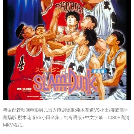
粤语配音动画电影男儿当入樽剧场版:樱木花道VS小田/灌篮高手
剧场版:樱木花道VS小田全集，纯粤语版+中文字幕，1080P高清
MKV格式。