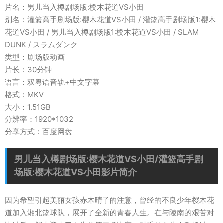
片名：男儿当入樽剧场版:樱木花道VS小田
别名：灌篮高手剧场版:樱木花道VS小田 / 灌篮高手剧场版1:樱木
花道VS小田 / 男儿当入樽剧场版1:樱木花道VS小田 / SLAM
DUNK / スラムダンク
类型：剧场版动画
片长：30分钟
语言：双粤语音轨+中文字幕
格式：MKV
大小：1.51GB
分辨率：1920*1032
分享方式：百度网盘
男儿当入樽剧场版:樱木花道VS小田/灌篮高手剧
场版:樱木花道VS小田影片简介
因为希望引起美丽女孩赤木晴子的注意，曾经的不良少年樱木花
道加入湘北篮球队，展开了全新的青春人生。在与陵南的艰苦对