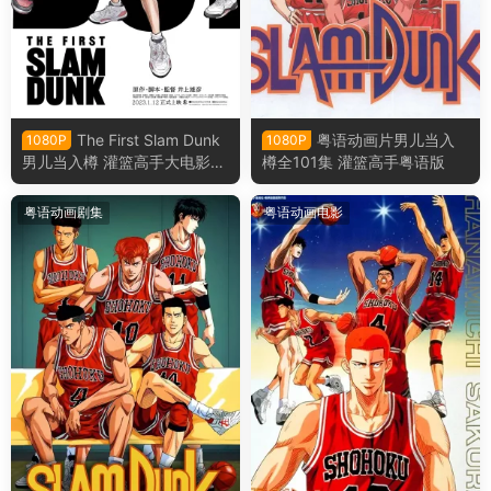
The First Slam Dunk
粤语动画片男儿当入
1080P
1080P
男儿当入樽 灌篮高手大电影粤
樽全101集 灌篮高手粤语版
语版
粤语动画剧集
粤语动画电影