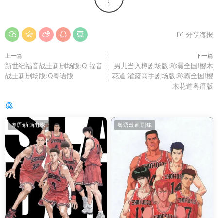
1
分享海报
上一篇
下一篇
新世纪福音战士新剧场版:Q 福音
男儿当入樽剧场版:称霸全国!樱木
战士新剧场版:Q粤语版
花道 灌篮高手剧场版:称霸全国!樱
木花道粤语版
你可能还感兴趣的
粤语动画电影
粤语动画剧集