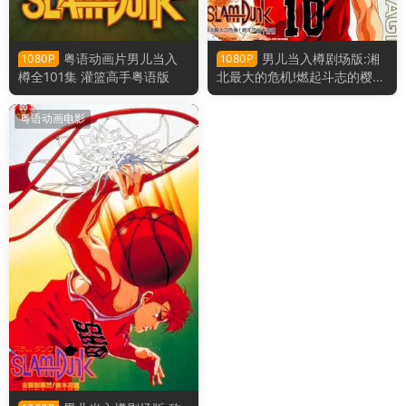
粤语动画片男儿当入
男儿当入樽剧场版:湘
1080P
1080P
樽全101集 灌篮高手粤语版
北最大的危机!燃起斗志的樱木
花道 灌篮高手剧场版:湘北最
大的危机!燃起斗志的樱木花道
粤语动画电影
粤语版