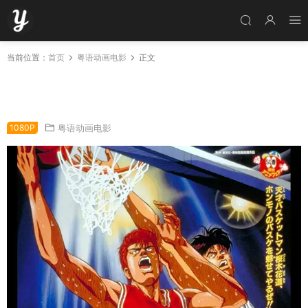
当前位置：
首页
粤语动画电影
正文
男儿当入樽剧场版:樱木花道VS小田 灌篮高手剧
场版:樱木花道VS小田粤语版
1080P
粤语动画电影