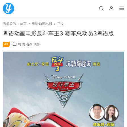
当前位置：
首页
粤语动画电影
正文
粤语动画电影反斗车王3 赛车总动员3粤语版
4K
粤语动画电影