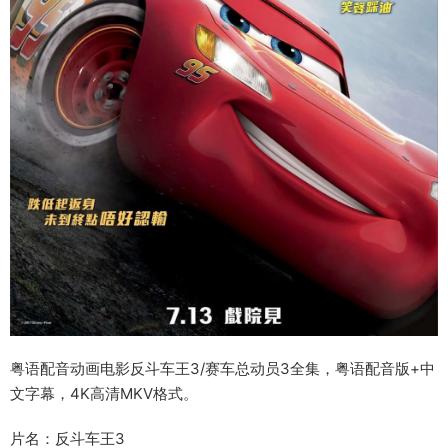
粤语配音动画电影反斗车王3/赛车总动员3全集，粤语配音版+中
文字幕，4K高清MKV格式。
片名：反斗车王3