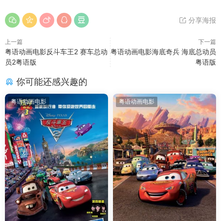
分享海报
上一篇
下一篇
粤语动画电影反斗车王2 赛车总动
粤语动画电影海底奇兵 海底总动员
员2粤语版
粤语版
你可能还感兴趣的
粤语动画电影
粤语动画电影