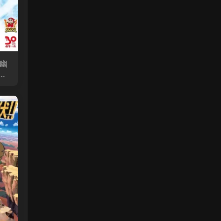
 幽
场
版