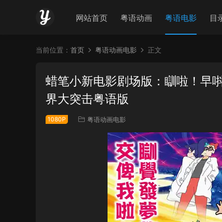
网站首页
粤语动画
粤语电影
目
当前位置：
首页
粤语动画电影
正文
蜡笔小新电影剧场版：瞓啦！早唞
界大突击粤语版
1080P
粤语动画电影