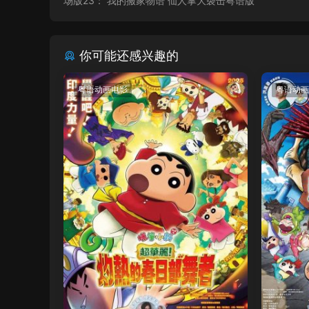
场版23： 我的搬家物语 仙人掌大袭击粤语版
你可能还感兴趣的
粤语动画电影
粤语动画