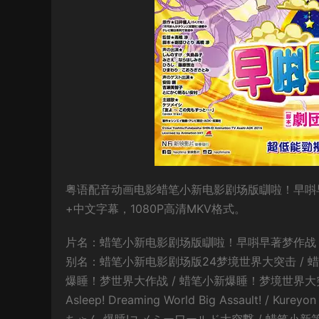
粤语配音动画电影蜡笔小新电影剧场版瞓啦！早唞
+中文字幕，1080P高清MKV格式。
片名：蜡笔小新电影剧场版瞓啦！早唞早著梦作战
别名：蜡笔小新电影剧场版24梦境世界大突击 / 蜡
爆睡！梦世界大作战 / 蜡笔小新爆睡！梦境世界大突击 / 
Asleep! Dreaming World Big Assault! / Kure