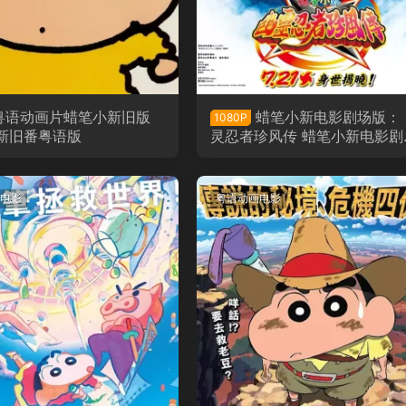
粤语动画片蜡笔小新旧版
蜡笔小新电影剧场版：
1080P
新旧番粤语版
灵忍者珍风传 蜡笔小新电影剧
版30： 好别致的影分身粤语
电影
粤语动画电影