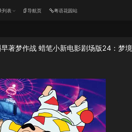
录列表
导航页
粤语花园站
早著梦作战 蜡笔小新电影剧场版24：梦