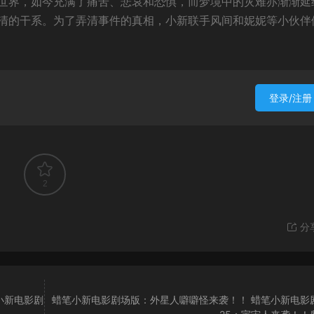
世界，如今充满了痛苦、悲哀和恐惧，而梦境中的灾难亦渐渐延
清的干系。为了弄清事件的真相，小新联手风间和妮妮等小伙伴
登录/注册
2
分
小新电影剧
蜡笔小新电影剧场版：外星人噼噼怪来袭！！ 蜡笔小新电影