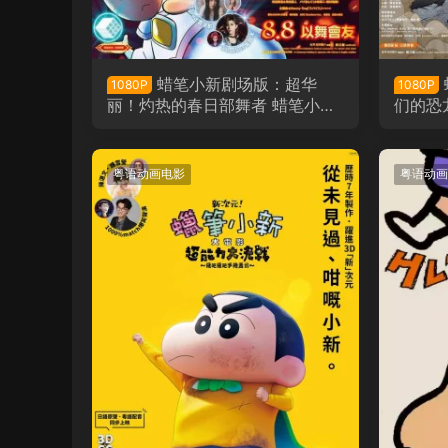
蜡笔小新剧场版：超华
1080P
1080P
丽！灼热的春日部舞者 蜡笔小新
们的恐
电影剧场版32：灼热的春日部舞
版31
者们粤语版
粤语动画电影
粤语动画