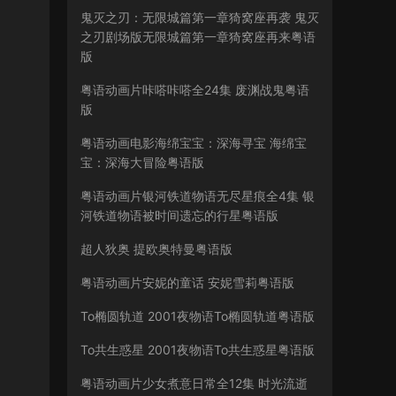
鬼灭之刃：无限城篇第一章猗窝座再袭 鬼灭
之刃剧场版无限城篇第一章猗窝座再来粤语
版
粤语动画片咔嗒咔嗒全24集 废渊战鬼粤语
版
粤语动画电影海绵宝宝：深海寻宝 海绵宝
宝：深海大冒险粤语版
粤语动画片银河铁道物语无尽星痕全4集 银
河铁道物语被时间遗忘的行星粤语版
超人狄奥 提欧奥特曼粤语版
粤语动画片安妮的童话 安妮雪莉粤语版
To椭圆轨道 2001夜物语To椭圆轨道粤语版
To共生惑星 2001夜物语To共生惑星粤语版
粤语动画片少女煮意日常全12集 时光流逝