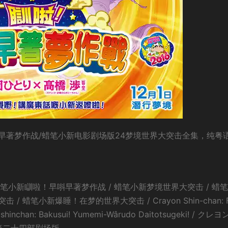
早著梦作战/蜡笔小新电影剧场版24梦境世界大突击全集，纯粤
笔小新瞓啦！早唞早著梦作战 / 蜡笔小新梦境世界大突击 / 蜡
蜡笔小新爆睡！在梦的世界大突击 / Crayon Shin-chan: F
yon shinchan: Bakusui! Yumemi-Wârudo Daitotsugeki! / ク