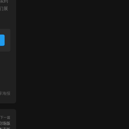
续到
们展
享海报
下一篇
剧场版