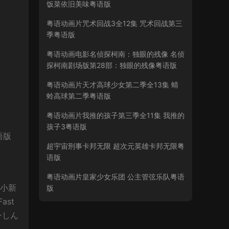
饭菜依旧美味粤语版
粤语动画片咒术回战3全12集 咒术回战第三
季粤语版
粤语动画电影名侦探柯南：独眼的残像 名侦
探柯南剧场版第28部：独眼的残像粤语版
粤语动画片天才高球少女第二季全13集 蜻
蛉高球第二季粤语版
粤语动画片我推的孩子第三季全11集 我推的
孩子3粤语版
语版
超宇宙刑事卡邦无限 超次元英雄卡邦无限粤
语版
粤语动画片皇家少女乐团 公主管弦乐队粤语
笔小新
版
ast
レヨンしん