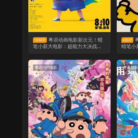
粤语动画电影新次元！蜡
1080P
480P
笔小新大电影：超能力大决战～
蜡笔小
飞吧飞吧手卷寿司～ 蜡笔小新：
新次元！超能力大决战粤语版
粤语动画电影
粤语动画