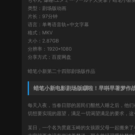
ちゃん 爆睡!ユメミーワールド大突撃 / 蜡笔小
类型：剧场版动画
片长：97分钟
语言：单粤语音轨+中文字幕
格式：MKV
大小：2.87GB
分辨率：1920*1080
分享方式：百度网盘
蜡笔小新第二十四部剧场版作品
蜡笔小新电影剧场版瞓啦！早唞早著梦作战
每天入夜，当春日部的居民们酣然入睡之后，他们
切想要实现的愿望，满足一切渴望满足的要求，这
某日，一个名为贯庭玉崎的女孩跟父母一起搬来了