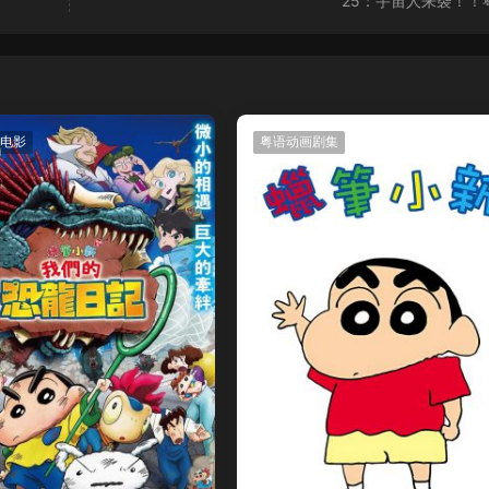
25：宇宙人来袭！！
电影
粤语动画剧集