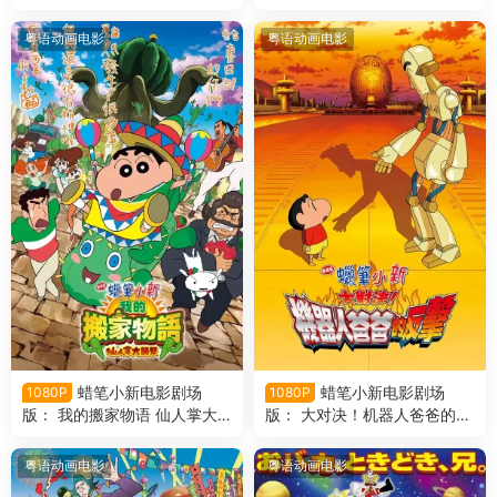
笔小新电影剧场版25：宇宙人
笔小新电影剧场版24：梦境世
来袭！！粤语版
界大突击粤语版
粤语动画电影
粤语动画电影
蜡笔小新电影剧场
蜡笔小新电影剧场
1080P
1080P
版： 我的搬家物语 仙人掌大
版： 大对决！机器人爸爸的反
袭击 蜡笔小新电影剧场版23：
击 蜡笔小新电影剧场版22：
我的搬家物语 仙人掌大袭击粤
决一胜负！逆袭的机器人爸爸
粤语动画电影
粤语动画电影
语版
粤语版