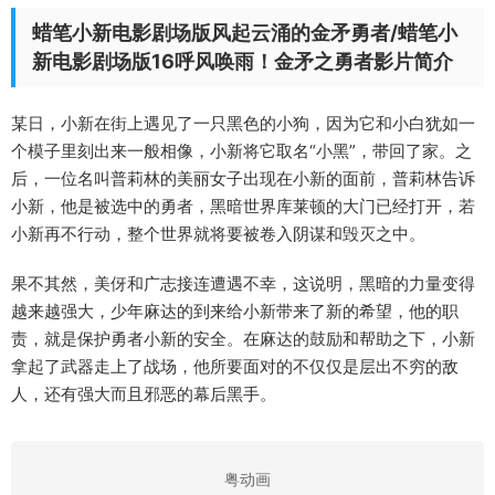
蜡笔小新电影剧场版风起云涌的金矛勇者/蜡笔小
新电影剧场版16呼风唤雨！金矛之勇者影片简介
某日，小新在街上遇见了一只黑色的小狗，因为它和小白犹如一
个模子里刻出来一般相像，小新将它取名“小黑”，带回了家。之
后，一位名叫普莉林的美丽女子出现在小新的面前，普莉林告诉
小新，他是被选中的勇者，黑暗世界库莱顿的大门已经打开，若
小新再不行动，整个世界就将要被卷入阴谋和毁灭之中。
果不其然，美伢和广志接连遭遇不幸，这说明，黑暗的力量变得
越来越强大，少年麻达的到来给小新带来了新的希望，他的职
责，就是保护勇者小新的安全。在麻达的鼓励和帮助之下，小新
拿起了武器走上了战场，他所要面对的不仅仅是层出不穷的敌
人，还有强大而且邪恶的幕后黑手。
粤动画