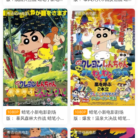
剧场版10：呼风唤雨！战国大
笔小新电影剧场版9： 呼风唤
合战粤语版
雨！猛烈！大人帝国的反击粤
粤语动画电影
粤语动画电影
语版
蜡笔小新电影剧场
蜡笔小新电影剧场
1080P
1080P
版： 暴风森林大作战 蜡笔小
版：爆发！温泉大决战 蜡笔小
新电影剧场版8： 呼风唤雨的
新电影剧场版7：爆发！温泉
热带雨林粤语版
激烈大决战粤语版
粤语动画电影
粤语动画电影