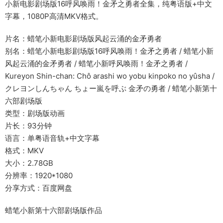
小新电影剧场版16呼风唤雨！金矛之勇者全集，纯粤语版+中文
字幕，1080P高清MKV格式。
片名：蜡笔小新电影剧场版风起云涌的金矛勇者
别名：蜡笔小新电影剧场版16呼风唤雨！金矛之勇者 / 蜡笔小新
风起云涌的金矛勇者 / 蜡笔小新呼风唤雨！金矛之勇者 /
Kureyon Shin-chan: Chô arashi wo yobu kinpoko no yûsha /
クレヨンしんちゃん ちょー嵐を呼ぶ 金矛の勇者 / 蜡笔小新第十
六部剧场版
类型：剧场版动画
片长：93分钟
语言：单粤语音轨+中文字幕
格式：MKV
大小：2.78GB
分辨率：1920*1080
分享方式：百度网盘
蜡笔小新第十六部剧场版作品