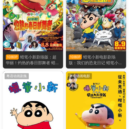
蜡笔小新剧场版：超
蜡笔小新电影剧场
1080P
1080P
华丽！灼热的春日部舞者 蜡笔
版：我们的恐龙日记 蜡笔小新
小新电影剧场版32：灼热的春
电影剧场版31：我们的恐龙日
日部舞者们粤语版
记粤语版
粤语动画剧集
粤语动画电影