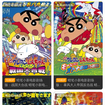
雨！夕阳下的春日部男孩粤语
的烤肉之路粤语版
粤语动画电影
粤语动画电影
版
蜡笔小新电影剧场
蜡笔小新电影剧场
1080P
1080P
版：战国大合战 蜡笔小新电影
版： 暴风大人帝国反击战 蜡
剧场版10：呼风唤雨！战国大
笔小新电影剧场版9： 呼风唤
合战粤语版
雨！猛烈！大人帝国的反击粤
粤语动画电影
粤语动画电影
语版