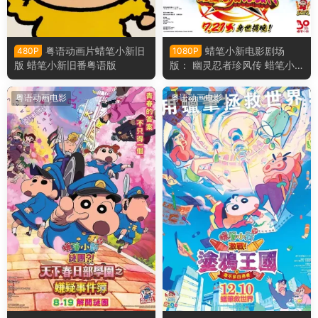
粤语动画片蜡笔小新旧
蜡笔小新电影剧场
480P
1080P
版 蜡笔小新旧番粤语版
版： 幽灵忍者珍风传 蜡笔小
新电影剧场版30： 好别致的
影分身粤语版
粤语动画电影
粤语动画电影