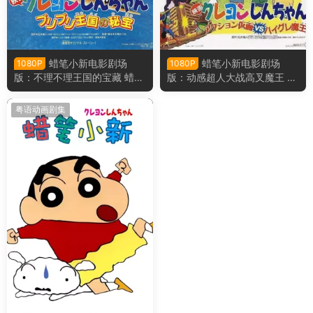
蜡笔小新电影剧场
蜡笔小新电影剧场
1080P
1080P
版：不理不理王国的宝藏 蜡笔
版：动感超人大战高叉魔王 蜡
小新电影剧场版2：卟哩卟哩
笔小新电影剧场版1：动感超人
王国的秘密宝藏粤语版
大战泳装魔王粤语版
粤语动画剧集