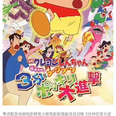
粤语配音动画电影蜡笔小新电影剧场版传说召唤 3分钟百变大进