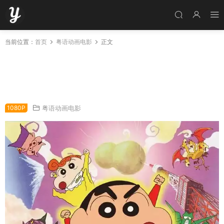
当前位置：
首页
粤语动画电影
正文
蜡笔小新电影剧场版：传说召唤 3分钟百变大进
击 蜡笔小新电影剧场版13：呼唤传说！三分钟嘎
巴大进攻粤语版
1080P
粤语动画电影