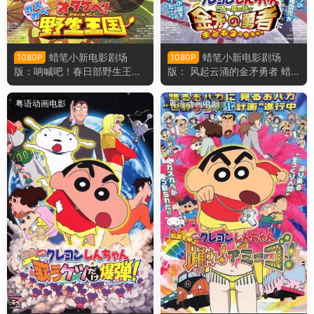
蜡笔小新电影剧场
蜡笔小新电影剧场
1080P
1080P
版：呐喊吧！春日部野生王国
版： 风起云涌的金矛勇者 蜡
蜡笔小新电影剧场版17：呐
笔小新电影剧场版16： 呼风唤
喊！春日部野生王国粤语版
雨！金矛之勇者粤语版
粤语动画电影
粤语动画电影