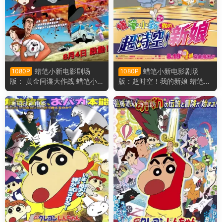
蜡笔小新电影剧场
蜡笔小新电影剧场
1080P
1080P
版： 黄金间谍大作战 蜡笔小
版：超时空！我的新娘 蜡笔小
新电影剧场版19： 呼风唤雨！
新电影剧场版18：超时空！呼
黄金的间谍大作战粤语版
风唤雨的我的新娘粤语版
粤语动画电影
粤语动画电影