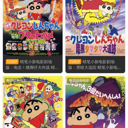
蜡笔小新电影剧场
蜡笔小新电影剧场
1080P
1080P
版：电击！猪脚仔大作战 蜡笔
版：黑暗大追踪 蜡笔小新电影
小新电影剧场版6：电击！猪
剧场版5：黑暗珠珠大追击粤
之蹄大作战粤语版
语版
粤语动画电影
粤语动画电影