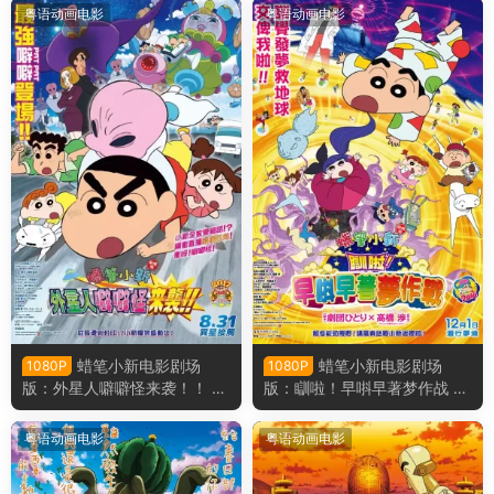
新婚旅行飓风之遗失的野原广
6：功夫小子～拉面大乱斗～
粤语动画电影
粤语动画电影
志粤语版
粤语版
蜡笔小新电影剧场
蜡笔小新电影剧场
1080P
1080P
版：外星人噼噼怪来袭！！ 蜡
版：瞓啦！早唞早著梦作战 蜡
笔小新电影剧场版25：宇宙人
笔小新电影剧场版24：梦境世
来袭！！粤语版
界大突击粤语版
粤语动画电影
粤语动画电影