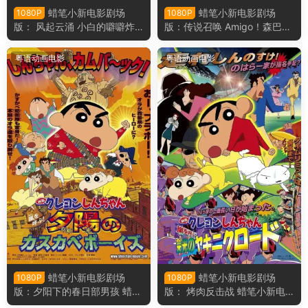
蜡笔小新电影剧场
蜡笔小新电影剧场
1080P
1080P
版： 风起云涌 小白的噼噼炸
版：传说召唤 Amigo！森巴入
弹 蜡笔小新电影剧场版15：
侵计画 蜡笔小新电影剧场版1
呼风唤雨！会唱歌的屁股炸弹
4：呼唤传说！跳吧！朋友！
粤语动画电影
粤语动画电影
粤语版
粤语版
蜡笔小新电影剧场
蜡笔小新电影剧场
1080P
1080P
版：夕阳下的春日部男孩 蜡笔
版： 烤肉反击战 蜡笔小新电
小新电影剧场版12：呼风唤
影剧场版11： 呼风唤雨！光荣