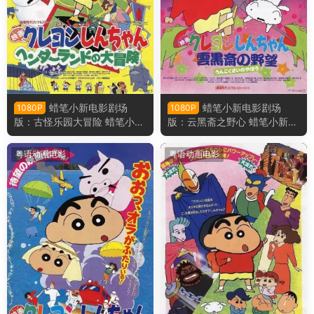
蜡笔小新电影剧场
蜡笔小新电影剧场
1080P
1080P
版：古怪乐园大冒险 蜡笔小新
版：云黑斋之野心 蜡笔小新电
电影剧场版4：奇异乐园大冒
影剧场版3：云黑斋的野心粤
险粤语版
语版
粤语动画电影
粤语动画电影