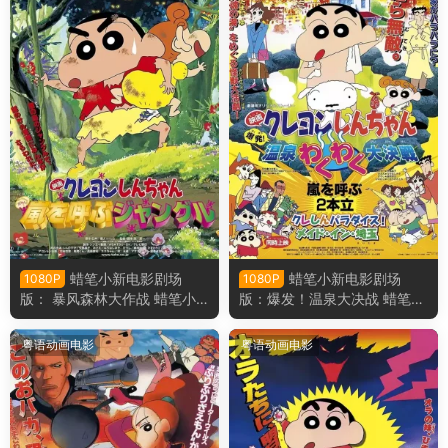
蜡笔小新电影剧场
蜡笔小新电影剧场
1080P
1080P
版： 暴风森林大作战 蜡笔小
版：爆发！温泉大决战 蜡笔小
新电影剧场版8： 呼风唤雨的
新电影剧场版7：爆发！温泉
热带雨林粤语版
激烈大决战粤语版
粤语动画电影
粤语动画电影