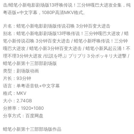
击/蜡笔小新电影剧场版13呼唤传说！三分钟嘎巴大进攻全集，纯
粤语版+中文字幕，1080P高清MKV格式。
片名：蜡笔小新电影剧场版传说召唤 3分钟百变大进击
别名：蜡笔小新电影剧场版13呼唤传说！三分钟嘎巴大进攻 / 蜡
笔小新传说召唤 3分钟百变大进击 / 蜡笔小新呼唤传说！三分钟
嘎巴大进攻 / 蜡笔小新3分钟百变大进击 / 蜡笔小新风起云涌！不
理不理3分钟大进攻 /伝説を呼ぶ ブリブリ３分ポッキリ大进撃 /
蜡笔小新第十三部部剧场版
类型：剧场版动画
片长：93分钟
语言：单粤语音轨+中文字幕
格式：MKV
大小：2.74GB
分辨率：1920*1080
分享方式：百度网盘
蜡笔小新第十三部部场版作品