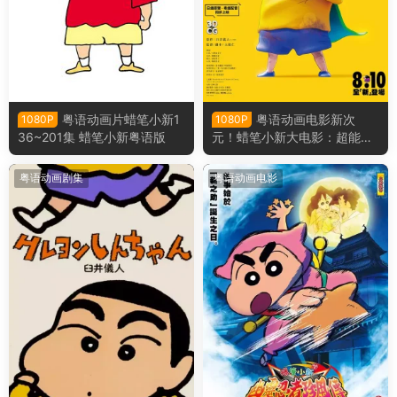
粤语动画片蜡笔小新1
粤语动画电影新次
1080P
1080P
36~201集 蜡笔小新粤语版
元！蜡笔小新大电影：超能力
大决战～飞吧飞吧手卷寿司～
蜡笔小新：新次元！超能力大
粤语动画剧集
粤语动画电影
决战粤语版