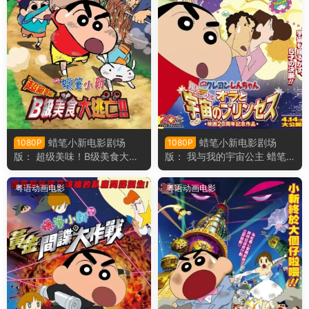
蜡笔小新电影剧场
蜡笔小新电影剧场
1080P
1080P
版： 超级美味！B级美食大逃
版： 我与我的宇宙公主 蜡笔
亡！ 蜡笔小新电影剧场版21：
小新电影剧场版20： 风起云
超级美味！B级美食大逃
涌！我的宇宙公主粤语版
粤语动画电影
粤语动画电影
亡！！粤语版