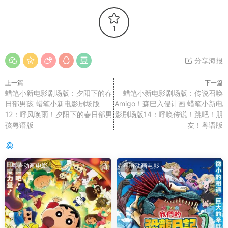
1
分享海报
上一篇
下一篇
蜡笔小新电影剧场版：夕阳下的春
蜡笔小新电影剧场版：传说召唤
日部男孩 蜡笔小新电影剧场版
Amigo！森巴入侵计画 蜡笔小新电
12：呼风唤雨！夕阳下的春日部男
影剧场版14：呼唤传说！跳吧！朋
孩粤语版
友！粤语版
你可能还感兴趣的
粤语动画电影
粤语动画电影