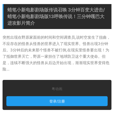
蜡笔小新电影剧场版传说召唤 3分钟百变大进击/
蜡笔小新电影剧场版13呼唤传说！三分钟嘎巴大
进攻影片简介
突然出现在野原家面前的时间和空间调查员,说时空发生了扭曲，
不应存在的怪兽从怪兽的世界进入了现实世界。怪兽出现3分钟
后。3分钟后的未来那个怪兽不被打倒,在现实里怪兽要出现！为
了抵御世界灭亡，野原一家担任了地球防卫这个重大使命。但
是，连续不断强大的怪兽从后边开始出现，渐渐现实世界变得危
险…
粤动画
登录/注册