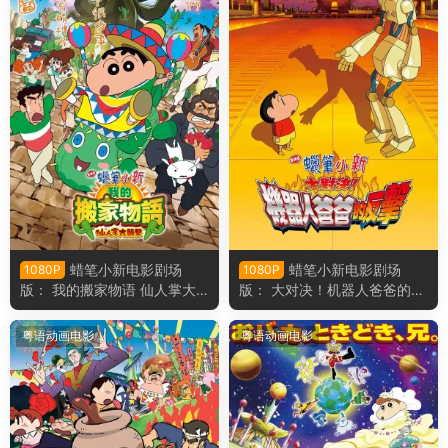
蜡笔小新电影剧场
蜡笔小新电影剧场
1080P
1080P
版： 我的搬家物语 仙人掌大
版： 大对决！机器人爸爸的反
袭击 蜡笔小新电影剧场版23：
击 蜡笔小新电影剧场版22：
我的搬家物语 仙人掌大袭击粤
决一胜负！逆袭的机器人爸爸
粤语动画电影
粤语动画电影
语版
粤语版