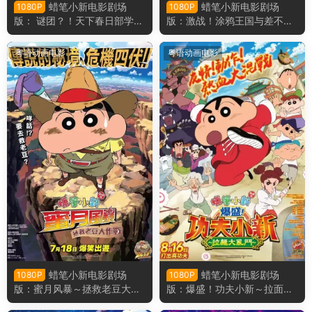
蜡笔小新电影剧场
蜡笔小新电影剧场
1080P
1080P
版： 谜团？！天下春日部学园
版：激战！涂鸦王国与差不多
之嫌疑事件簿 蜡笔小新电影剧
四勇者 蜡笔小新电影剧场版2
场版29： 谜团！花之天下春日
8：激战！涂鸦王国和约四位
粤语动画电影
粤语动画电影
部学院粤语版
勇士粤语版
蜡笔小新电影剧场
蜡笔小新电影剧场
1080P
1080P
版：蜜月风暴～拯救老豆大作
版：爆盛！功夫小新～拉面大
战～ 蜡笔小新电影剧场版27：
乱斗～ 蜡笔小新电影剧场版2