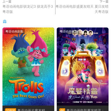
上一篇
下一篇
粤语动画电影驯龙记3 驯龙高手3
粤语动画电影盛夏友晴天 夏日友晴
粤语版
天粤语版
你可能还感兴趣的
粤语动画剧集
粤语动画电影
粤语动画片魔发精
粤语动画电影魔发精灵：
1080P
4K