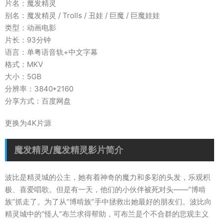
片名：魔发精灵
别名：魔发精灵 / Trolls / 丑娃 / 巨魔 / 巨魔娃娃
类型：动画电影
片长：93分钟
语言：单粤语音轨+中文字幕
格式：MKV
大小：5GB
分辨率：3840*2160
分享方式：百度网盘
更换为4K片源
魔发精灵/魔发精灵影片简介
波比是精灵城的公主，她有着神奇的魔力和多彩的头发，乐观积
极、喜爱唱歌。但是有一天，他们的小伙伴被死对头——“博啃
族”抓走了。为了从“博啃族”手中拯救出她最好的朋友们。波比向
精灵城中的“怪人”布兰求得帮助，可布兰是个不合群的悲观主义