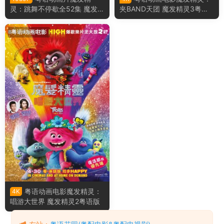
灵：跳舞不停歇全52集 魔发精
夹BAND天团 魔发精灵3粤语
灵：节奏延续粤语版
版
粤语动画电影
粤语动画电影魔发精灵：
4K
唱游大世界 魔发精灵2粤语版