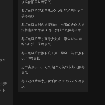
饭菜依旧美味粤语版
粤语动画片咒术回战3全12集 咒术回战第三
季粤语版
粤语动画电影名侦探柯南：独眼的残像 名侦
探柯南剧场版第28部：独眼的残像粤语版
粤语动画片天才高球少女第二季全13集 蜻
蛉高球第二季粤语版
粤语动画片我推的孩子第三季全11集 我推的
孩子3粤语版
纯粤
超宇宙刑事卡邦无限 超次元英雄卡邦无限粤
语版
粤语动画片皇家少女乐团 公主管弦乐队粤语
笔小新
版
笔小