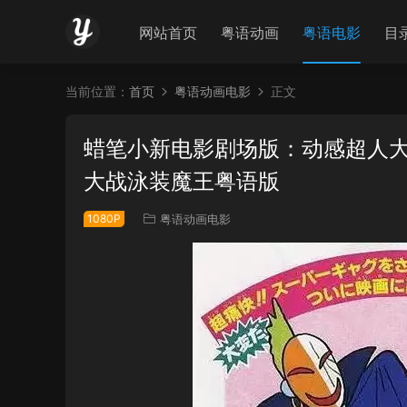
网站首页
粤语动画
粤语电影
目
当前位置：
首页
粤语动画电影
正文
蜡笔小新电影剧场版：动感超人大
大战泳装魔王粤语版
1080P
粤语动画电影