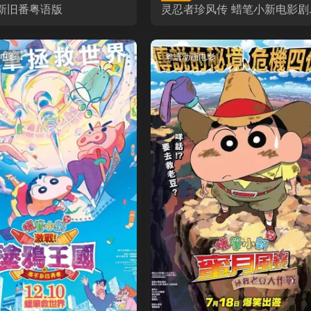
新旧番粤语版
灵忍者珍风传 蜡笔小新电影剧
版30： 好别致的影分身粤语
电影
粤语动画电影