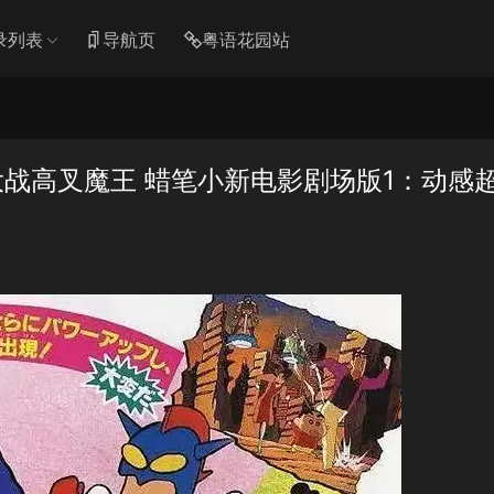
录列表
导航页
粤语花园站
战高叉魔王 蜡笔小新电影剧场版1：动感