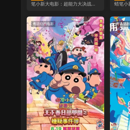
笔小新大电影：超能力大决战～
蜡笔小
飞吧飞吧手卷寿司～ 蜡笔小新：
新次元！超能力大决战粤语版
粤语动画电影
粤语动画