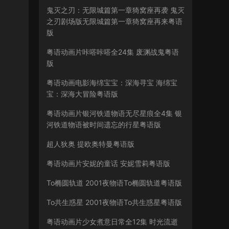
鬼灭之刃：无限城篇第一章猗窝座再袭 鬼灭
之刃剧场版无限城篇第一章猗窝座再来粤语
版
粤语动画片咔嗒咔嗒全24集 废渊战鬼粤语
版
粤语动画电影海绵宝宝：深海寻宝 海绵宝
宝：深海大冒险粤语版
粤语动画片银河铁道物语无尽星痕全4集 银
河铁道物语被时间遗忘的行星粤语版
超人狄奥 提欧奥特曼粤语版
粤语动画片安妮的童话 安妮雪莉粤语版
To椭圆轨道 2001夜物语To椭圆轨道粤语版
To共生惑星 2001夜物语To共生惑星粤语版
粤语动画片少女煮意日常全12集 时光流逝