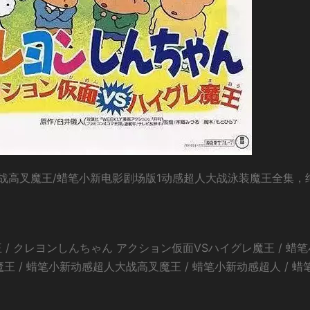
战高叉魔王/蜡笔小新电影剧场版1动感超人大战泳装魔王全集，
/ クレヨンしんちゃん アクション仮面VSハイグレ魔王 / 蜡
王 / 蜡笔小新动感超人大战高叉魔王 / 蜡笔小新动感超人 / 蜡