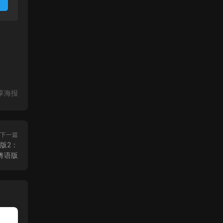
享海报
下一篇
版2：
粤语版