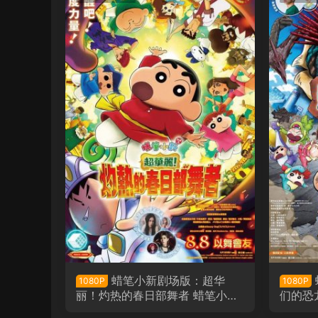
蜡笔小新剧场版：超华
1080P
1080P
丽！灼热的春日部舞者 蜡笔小新
们的恐
电影剧场版32：灼热的春日部舞
版31