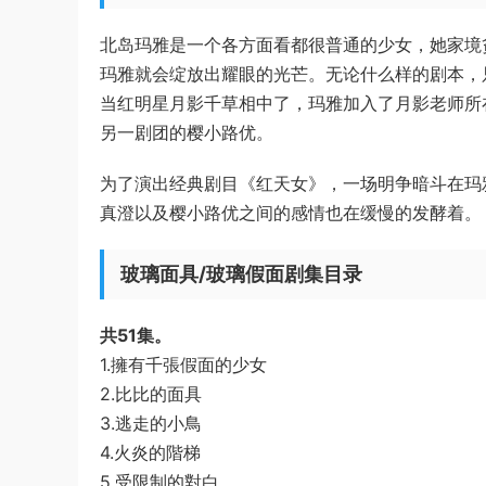
北岛玛雅是一个各方面看都很普通的少女，她家境
玛雅就会绽放出耀眼的光芒。无论什么样的剧本，
当红明星月影千草相中了，玛雅加入了月影老师所
另一剧团的樱小路优。
为了演出经典剧目《红天女》，一场明争暗斗在玛
真澄以及樱小路优之间的感情也在缓慢的发酵着。
玻璃面具/玻璃假面剧集目录
共51集。
1.擁有千張假面的少女
2.比比的面具
3.逃走的小鳥
4.火炎的階梯
5.受限制的對白