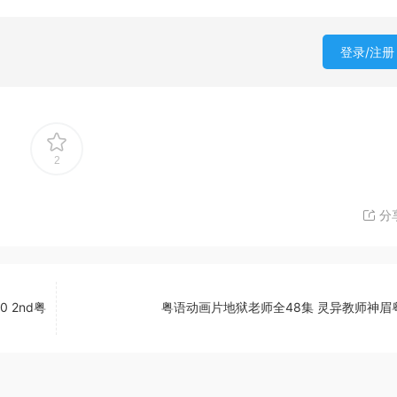
登录/注册
2
分
 2nd粤
粤语动画片地狱老师全48集 灵异教师神眉