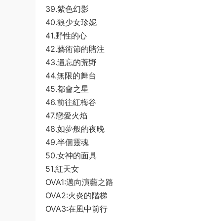
39.紫色幻影
40.狼少女珍妮
41.野性的心
42.藝術節的賭注
43.遺忘的荒野
44.無限的舞台
45.都會之星
46.前往紅梅谷
47.戀愛火焰
48.如夢般的夜晚
49.半個靈魂
50.女神的面具
51.紅天女
OVA1:邁向演藝之路
OVA2:火炎的階梯
OVA3:在風中前行