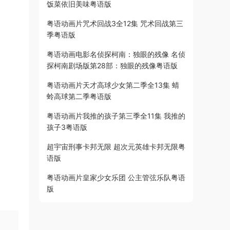
饭菜依旧美味粤语版
粤语动画片咒术回战3全12集 咒术回战第三
季粤语版
粤语动画电影名侦探柯南：独眼的残像 名侦
探柯南剧场版第28部：独眼的残像粤语版
粤语动画片天才高球少女第二季全13集 蜻
蛉高球第二季粤语版
粤语动画片我推的孩子第三季全11集 我推的
孩子3粤语版
超宇宙刑事卡邦无限 超次元英雄卡邦无限粤
语版
粤语动画片皇家少女乐团 公主管弦乐队粤语
版