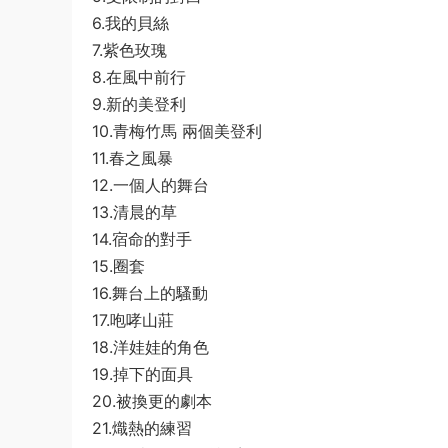
6.我的貝絲
7.紫色玫瑰
8.在風中前行
9.新的美登利
10.青梅竹馬 兩個美登利
11.春之風暴
12.一個人的舞台
13.清晨的草
14.宿命的對手
15.圈套
16.舞台上的騷動
17.咆哮山莊
18.洋娃娃的角色
19.掉下的面具
20.被換更的劇本
21.熾熱的練習