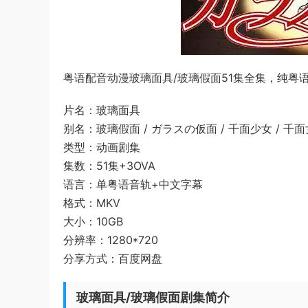
粤语配音动漫玻璃面具/玻璃假面51集全集，纯粤语
片名：玻璃面具
别名：玻璃假面 / ガラスの仮面 / 千面少女 / 千面女郎 
类型：动画剧集
集数：51集+3OVA
语言：单粤语音轨+中文字幕
格式：MKV
大小：10GB
分辨率：1280*720
分享方式：百度网盘
玻璃面具/玻璃假面剧集简介