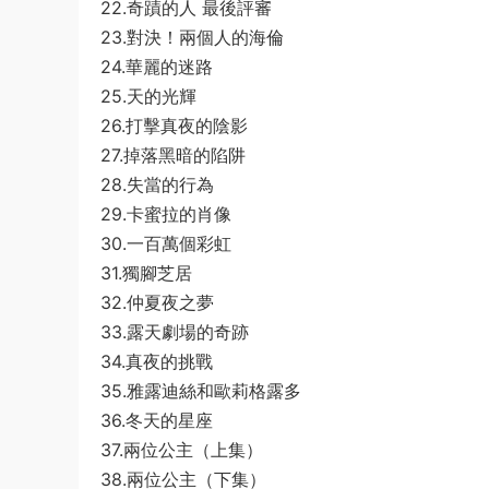
22.奇蹟的人 最後評審
23.對決！兩個人的海倫
24.華麗的迷路
25.天的光輝
26.打擊真夜的陰影
27.掉落黑暗的陷阱
28.失當的行為
29.卡蜜拉的肖像
30.一百萬個彩虹
31.獨腳芝居
32.仲夏夜之夢
33.露天劇場的奇跡
34.真夜的挑戰
35.雅露迪絲和歐莉格露多
36.冬天的星座
37.兩位公主（上集）
38.兩位公主（下集）