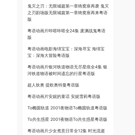
鬼灭之刃：无限城篇第一章猗窝座再袭 鬼灭
之刃剧场版无限城篇第一章猗窝座再来粤语
版
粤语动画片咔嗒咔嗒全24集 废渊战鬼粤语
版
粤语动画电影海绵宝宝：深海寻宝 海绵宝
宝：深海大冒险粤语版
粤语动画片银河铁道物语无尽星痕全4集 银
河铁道物语被时间遗忘的行星粤语版
超人狄奥 提欧奥特曼粤语版
粤语动画片安妮的童话 安妮雪莉粤语版
To椭圆轨道 2001夜物语To椭圆轨道粤语版
To共生惑星 2001夜物语To共生惑星粤语版
粤语动画片少女煮意日常全12集 时光流逝