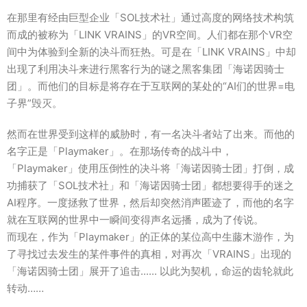
在那里有经由巨型企业「SOL技术社」通过高度的网络技术构筑
而成的被称为「LINK VRAINS」的VR空间。人们都在那个VR空
间中为体验到全新的决斗而狂热。可是在「LINK VRAINS」中却
出现了利用决斗来进行黑客行为的谜之黑客集团「海诺因骑士
团」。而他们的目标是将存在于互联网的某处的“AI们的世界=电
子界”毁灭。
然而在世界受到这样的威胁时，有一名决斗者站了出来。而他的
名字正是「Playmaker」。在那场传奇的战斗中，
「Playmaker」使用压倒性的决斗将「海诺因骑士团」打倒，成
功捕获了「SOL技术社」和「海诺因骑士团」都想要得手的迷之
AI程序。一度拯救了世界，然后却突然消声匿迹了，而他的名字
就在互联网的世界中一瞬间变得声名远播，成为了传说。
而现在，作为「Playmaker」的正体的某位高中生藤木游作，为
了寻找过去发生的某件事件的真相，对再次「VRAINS」出现的
「海诺因骑士团」展开了追击...... 以此为契机，命运的齿轮就此
转动……