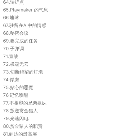
64.转折点
65.Playmaker 的气息
66.地球
67.驻留在AI中的情感
68.秘密会议
69.要完成的任务
70.子弹调
71.宣战
72.极端无云
73.切断绝望的灯泡
74.俘虏
75.贴心的恶魔
76.记忆唤醒
77.不相容的兄弟姐妹
78.叛逆赏金猎人
79.光速闪电
80.赏金猎人的职责
81.到达的最高层