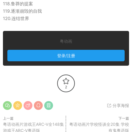
118.鲁莽的提案
119.逐渐崩毁的自我
120.连结世界
粤动画
登录/注册
2
分享海报
上一篇
下一篇
粤语动画片游戏王ARC-V全148集
粤语动画片学校怪谈全20集 学校
游戏王ARC-V粤语版
有鬼粤语版