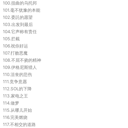
100.扭曲的乌托邦
101.毫不犹豫的本能
102.委託的愿望
103.出发到最后
104.它声称有责任
105.拦截
106.祝你好运
107.打败恶魔
108.不屈不挠的精神
109.伊格尼斯猎人
110.沮丧的悲伤
111.竞争意愿
112.SOL的下降
113.家电之王
114.做梦
115.从哪儿开始
116.完美燃烧
117.不相交的道路