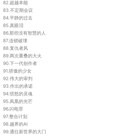
82.超越本能
83.不定期会议
84.平静的过去
85.真眼泪
86.那些没有智慧的人
87.连锁破壊
88.复仇者风
89.两次重叠的大火
90.下一代创作者
91.骄傲的少女
92.伟大的审判
93.作出的承诺
94.愤怒的灵魂
95.凤凰的光芒
96.闪电罪
97.整合计划
98.越界的AI
99.通往新世界的大门