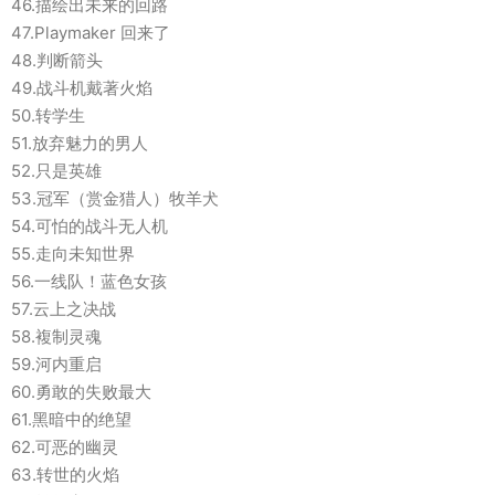
46.描绘出未来的回路
47.Playmaker 回来了
48.判断箭头
49.战斗机戴著火焰
50.转学生
51.放弃魅力的男人
52.只是英雄
53.冠军（赏金猎人）牧羊犬
54.可怕的战斗无人机
55.走向未知世界
56.一线队！蓝色女孩
57.云上之决战
58.複制灵魂
59.河内重启
60.勇敢的失败最大
61.黑暗中的绝望
62.可恶的幽灵
63.转世的火焰