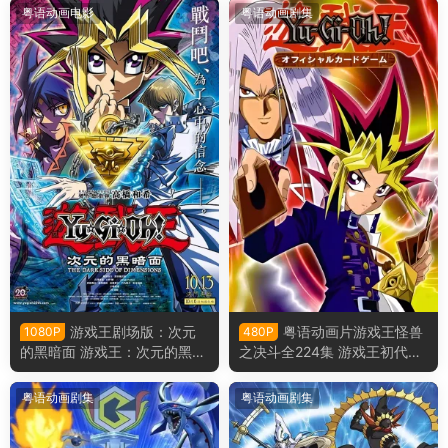
粤语动画电影
粤语动画剧集
游戏王剧场版：次元
粤语动画片游戏王怪兽
1080P
480P
的黑暗面 游戏王：次元的黑暗
之决斗全224集 游戏王初代粤
面粤语版
语版
粤语动画剧集
粤语动画剧集