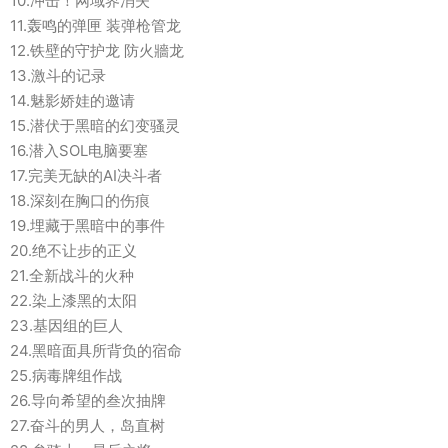
10.冲击！网域界消失
11.轰鸣的弹匣 装弹枪管龙
12.铁壁的守护龙 防火牆龙
13.激斗的记录
14.魅影娇娃的邀请
15.潜伏于黑暗的幻变骚灵
16.潜入SOL电脑要塞
17.完美无缺的AI决斗者
18.深刻在胸口的伤痕
19.埋藏于黑暗中的事件
20.绝不让步的正义
21.全新战斗的火种
22.染上漆黑的太阳
23.基因组的巨人
24.黑暗面具所背负的宿命
25.病毒牌组作战
26.导向希望的叁次抽牌
27.奋斗的男人，岛直树