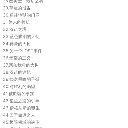
28.叁骑士，最后之将
29.草薙的报告
30.通往地狱的门扉
31.终末的扳机
32.汉诺之塔
33.蓝色眼泪的天使
34.神圣的天树
35.另一个LOST事件
36.无聊的正义
37.亲如我母的大树
38.汉诺的追忆
39.葬送黑暗的子弹
40.对胜利的渴望
41.被欺骗的事实
42.星尘之路的引导
43.伊格尼斯的诞生
44.囚于命运之人
45.极限领域的决斗