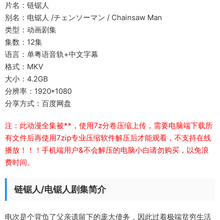
片名：链锯人
别名：电锯人 /チェンソーマン / Chainsaw Man
类型：动画剧集
集数：12集
语言：单粤语音轨+中文字幕
格式：MKV
大小：4.2GB
分辨率：1920*1080
分享方式：百度网盘
注：此动漫全集被**，使用7z分卷压缩上传，需要电脑端下载所
有文件后再使用7zip专业压缩软件解压后才能观看，不支持在线
播放！！！手机端用户&不会解压的电脑小白请勿购买，以免浪
费时间。
链锯人/电锯人剧集简介
电次是个背负了父亲遗留下的庞大债务，因此过着极端贫穷生活