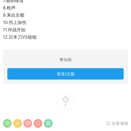
7.吻的味道
8.枪声
9.来自京都
10.伤上加伤
11.作战开始
12.日本刀VS链锯
粤动画
登录/注册
8
分享海报