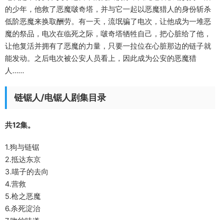
的少年，他救了恶魔啵奇塔，并与它一起以恶魔猎人的身份斩杀
低阶恶魔来换取酬劳。有一天，流氓骗了电次，让他成为一堆恶
魔的祭品，电次在临死之际，啵奇塔牺牲自己，把心脏给了他，
让他复活并拥有了恶魔的力量，只要一拉位在心脏那边的链子就
能发动。之后电次被公安人员看上，因此成为公安的恶魔猎
人……
链锯人/电锯人剧集目录
共12集。
1.狗与链锯
2.抵达东京
3.喵子的去向
4.营救
5.枪之恶魔
6.杀死淀治