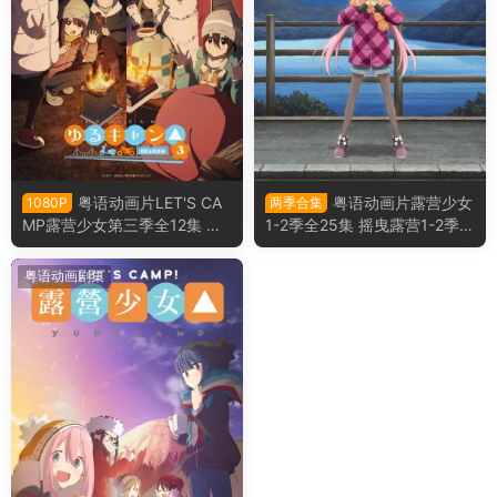
粤语动画片LET'S CA
粤语动画片露营少女
1080P
两季合集
MP露营少女第三季全12集 摇
1-2季全25集 摇曳露营1-2季粤
曳露营第三季粤语版
语版[1080P合成版]
粤语动画剧集