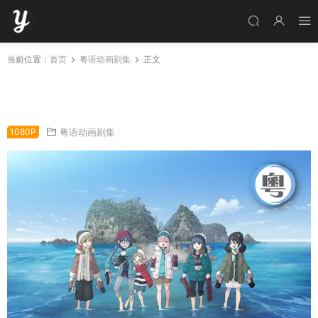
当前位置：
首页
粤语动画剧集
正文
粤语动画片LET'S CAMP！露营少女第二季全13
集 摇曳露营△第二季粤语版[录影版]
1080P
粤语动画剧集