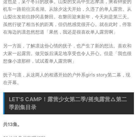
这也是，某个冬日的故事。山梨的女高中生志摩凛，乘着钟爱的
机车一路前往滨名湖。从除夕这天开始，久违了的单人露营。从
山梨出发前往静冈县磐田。在磐田迎来新年，今天则是第三天。
虽然行驶了相当长的距离，但仍然感觉很开心。就在此时，停靠
在海边的凛忽然想道「果然，我还是很喜欢单人露营啊」
另一方面，了解凛这份心情的抚子，也产生了新的想法。喜欢和
大家一起露营。做完饭后满足地享受也令人开心。但是「我也很
想像小凛那样，试试看单人露营啊」
抚子与凛，从这两人的相遇开始的户外系girls story第二幕，现
在开幕。
LET'S CAMP！露营少女第二季/摇曳露营△第二
季剧集目录
共13集。