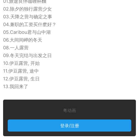
01.旅途良伴咖喱杯麵
02.除夕的独行露营少女
03.天降之营与确定之事
04.兼职的工资买什麽好？
05.Caribou君与山中湖
06.大间间岬的冬天
08.一人露营
09.冬天完结与出发之日
10.伊豆露营, 开始
11.伊豆露营, 途中
12.伊豆露营, 生日
13.我回来了
粤动画
登录/注册