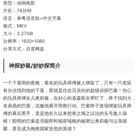
类型：动画电影
片长：74分钟
语言：单粤语音轨+中文字幕
格式：MKV
大小：3.27GB
分辨率：1920*1080
分享方式：百度网盘
神探妙鼠/妙妙探简介
一个下着雨的夜晚，着名的玩具师傅被人绑架了，只有一只老鼠
有办法找到他的下落，那就是住在贝克街的超级侦探巴索！伤心
的玩具师傅女儿奥莉薇，在好心的道森医生帮忙下，终于找到大
名鼎鼎的巴索，说服他展开营救行动。巴索终于发现绑架玩具师
傅的幕后黑手，竟是他长久以来想将之绳之以法的头号敌人瑞
根！聪明的巴索是否能即时揭穿瑞根的秘密让奥莉薇与父亲团
聚，甚至成为挽救国家安危的英雄？