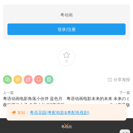
粤动画
登录/注册
0
分享海报
上一篇
下一篇
粤语动画电影角落小伙伴 蓝色月
粤语动画电影未来的未来 未来のミ
夜的魔法之子 角落小伙伴2粤语版
ライ粤语版
友站：
粤语花园(粤配电影&粤配电视剧)
粤动画