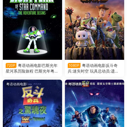
粤语动画电影巴斯光年
粤语动画电影反斗奇
720P
1080P
星河系历险旅程 巴斯光年粤语
兵:迷失时空 玩具总动员:遗忘
版
的时光粤语版
粤语动画电影
粤语动画电影