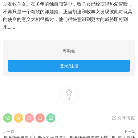
朋友牧羊女。在多年的独自闯荡中，牧羊女已经变得热爱冒险，
不再只是一个精致的洋娃娃。正当胡迪和牧羊女发现彼此对玩具
的使命的意义大相径庭时，他们很快意识到更大的威胁即将到
来……
粤动画
登录/注册
4
分享海报
上一篇
下一篇
粤语动画电影反斗奇兵3 玩具总动
粤语动画电影超人特工队 超人总动