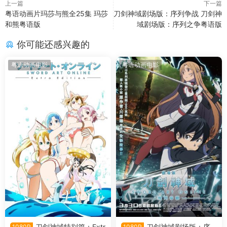
上一篇
下一篇
粤语动画片玛莎与熊全25集 玛莎
刀剑神域剧场版：序列争战 刀剑神
和熊粤语版
域剧场版：序列之争粤语版
你可能还感兴趣的
粤语动画电影
粤语动画电影
刀剑神域特别篇：Extr
刀剑神域剧场版：序
1080P
1080P