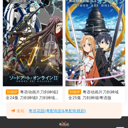
粤语动画剧集
粤语动画剧集
粤语动画片刀剑神域2
粤语动画片刀剑神域
1080P
1080P
全24集 刀剑神域Ⅱ 刀剑神域第
全25集 刀剑神域Ⅰ粤语版
二季粤语版
友站：
粤语花园(粤配电影&粤配电视剧)
粤动画