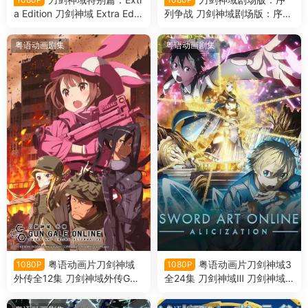
a Edition 刀剑神域 Extra Editi
列争战 刀剑神域剧场版：序列
on粤语版
之争粤语版
粤语动画剧集
粤语动画剧集
粤语动画片刀剑神域
粤语动画片刀剑神域3
1080P
1080P
外传全12集 刀剑神域外传GG
全24集 刀剑神域Ⅲ 刀剑神域
O粤语版
第三季爱丽丝篇粤语版