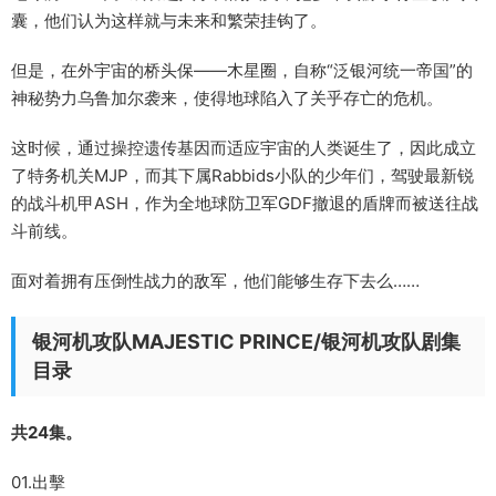
囊，他们认为这样就与未来和繁荣挂钩了。
但是，在外宇宙的桥头保——木星圈，自称“泛银河统一帝国”的
神秘势力乌鲁加尔袭来，使得地球陷入了关乎存亡的危机。
这时候，通过操控遗传基因而适应宇宙的人类诞生了，因此成立
了特务机关MJP，而其下属Rabbids小队的少年们，驾驶最新锐
的战斗机甲ASH，作为全地球防卫军GDF撤退的盾牌而被送往战
斗前线。
面对着拥有压倒性战力的敌军，他们能够生存下去么……
银河机攻队MAJESTIC PRINCE/银河机攻队剧集
目录
共24集。
01.出擊