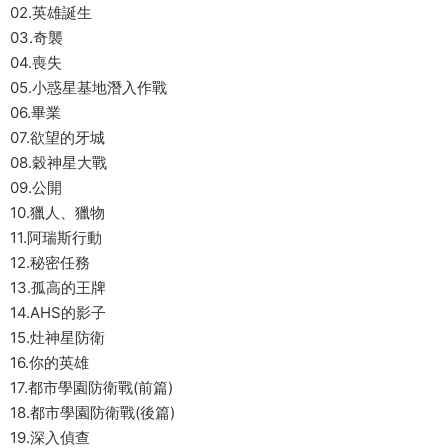
02.英雄誕生
03.奇襲
04.喪失
05.小惑星基地潛入作戰
06.畢業
07.欲望的牙城
08.穀神星大戰
09.公開
10.獵人、獵物
11.阿瑞斯行動
12.秘密任務
13.孤高的王牌
14.AHS的影子
15.灶神星防衛
16.你的英雄
17.都市學園防衛戰(前篇)
18.都市學園防衛戰(後篇)
19.深入偵查