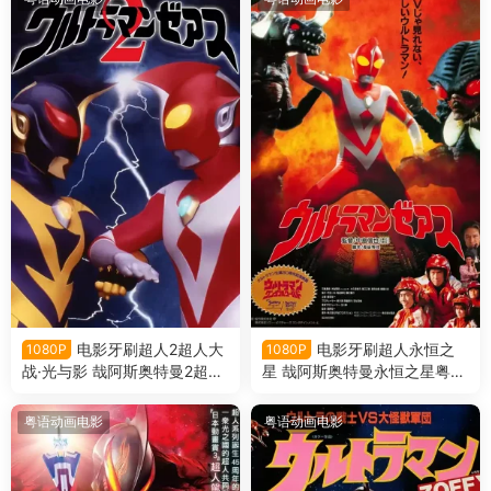
电影牙刷超人2超人大
电影牙刷超人永恒之
1080P
1080P
战·光与影 哉阿斯奥特曼2超人
星 哉阿斯奥特曼永恒之星粤语
大战·光与影粤语版
版
粤语动画电影
粤语动画电影