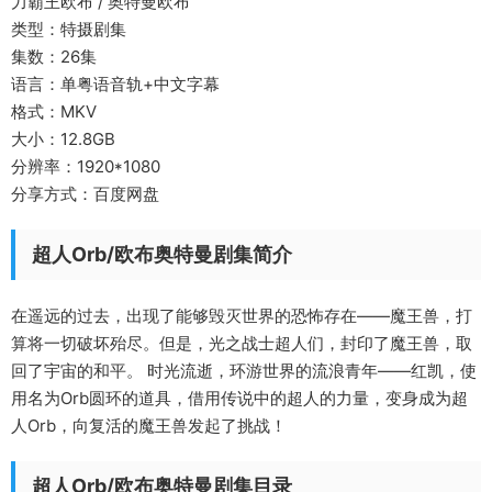
力霸王欧布 / 奥特曼欧布
类型：特摄剧集
集数：26集
语言：单粤语音轨+中文字幕
格式：MKV
大小：12.8GB
分辨率：1920*1080
分享方式：百度网盘
超人Orb/欧布奥特曼剧集简介
在遥远的过去，出现了能够毁灭世界的恐怖存在——魔王兽，打
算将一切破坏殆尽。但是，光之战士超人们，封印了魔王兽，取
回了宇宙的和平。 时光流逝，环游世界的流浪青年——红凯，使
用名为Orb圆环的道具，借用传说中的超人的力量，变身成为超
人Orb，向复活的魔王兽发起了挑战！
超人Orb/欧布奥特曼剧集目录