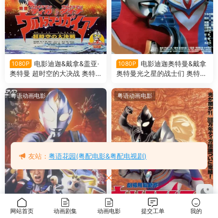
电影迪迦&戴拿&盖亚·
电影迪迦奥特曼&戴拿
1080P
1080P
奥特曼 超时空的大决战 奥特
奥特曼光之星的战士们 奥特曼
曼超时空大决战粤语版
剧场版 星光战士粤语版
粤语动画电影
粤语动画电影
友站：
粤语花园(粤配电影&粤配电视剧)
网站首页
动画剧集
动画电影
提交工单
我的