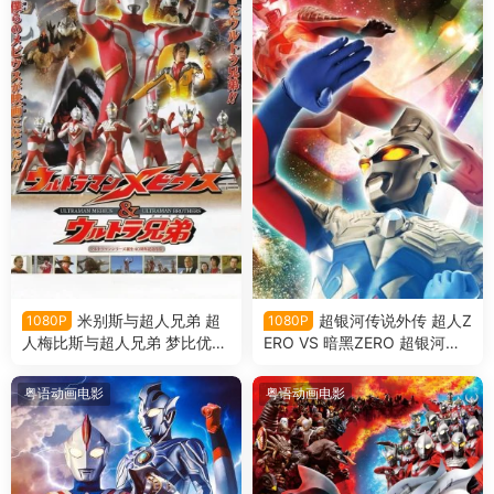
米别斯与超人兄弟 超
超银河传说外传 超人Z
1080P
1080P
人梅比斯与超人兄弟 梦比优斯
ERO VS 暗黑ZERO 超银河传
奥特曼和奥特兄弟粤语版
说外传：赛罗奥特曼vs黑暗独
眼巨人赛罗粤语版
粤语动画电影
粤语动画电影