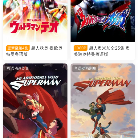
超人狄奥 提欧奥
超人奥米加全25集 奥
更新至第4集
1080P
特曼粤语版
美迦奥特曼粤语版
粤语动画剧集
粤语动画剧集