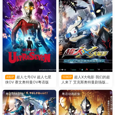
超人七号OV 超人七星
超人X大电影 我们的超
480P
1080P
侠OV 赛文奥特曼OV粤语版
人来了 艾克斯奥特曼剧场版：
来了！我们的奥特曼粤语版
粤语动画剧集
粤语动画剧集