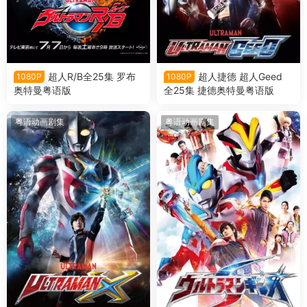
超人R/B全25集 罗布
超人捷德 超人Geed
1080P
1080P
奥特曼粤语版
全25集 捷德奥特曼粤语版
粤语动画剧集
粤语动画剧集