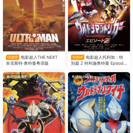
电影超人THE NEXT
电影超人托利加：特
1080P
1080P
奈克斯特·奥特曼粤语版
別篇 Z 特利迦奥特曼 Episode
Z粤语版
粤语动画电影
粤语动画电影