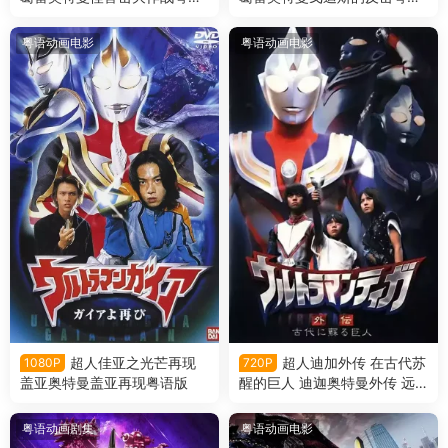
版
版
粤语动画电影
粤语动画电影
超人佳亚之光芒再现
超人迪加外传 在古代苏
1080P
720P
盖亚奥特曼盖亚再现粤语版
醒的巨人 迪迦奥特曼外传 远
古复苏的巨人粤语版
粤语动画剧集
粤语动画电影