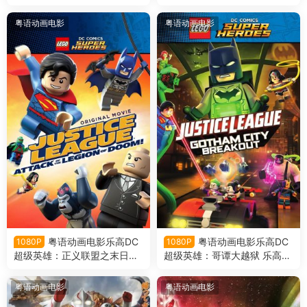
雄沙赞：魔法与魔物粤语版
联盟 乐高超级英雄：正义联盟
对比扎罗联盟粤语版
粤语动画电影
粤语动画电影
粤语动画电影乐高DC
粤语动画电影乐高DC
1080P
1080P
超级英雄：正义联盟之末日军
超级英雄：哥谭大越狱 乐高超
团的进攻 乐高正义联盟：毁灭
级英雄：正义联盟之冲出哥谭
军团来袭粤语版
市粤语版
粤语动画电影
粤语动画电影