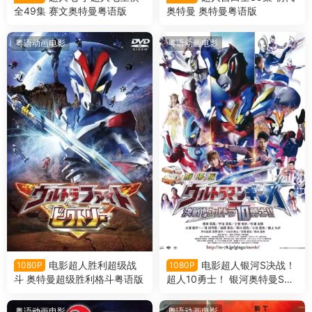
全49集 赛文奥特曼粤语版
奥特曼 奥特曼粤语版
粤语动画电影
粤语动画电影
电影超人胜利超级战
电影超人银河S决战！
1080P
1080P
斗 奥特曼超级胜利格斗粤语版
超人10勇士！ 银河奥特曼S决
战！奥特10勇士！粤语版
粤语动画电影
粤语动画电影