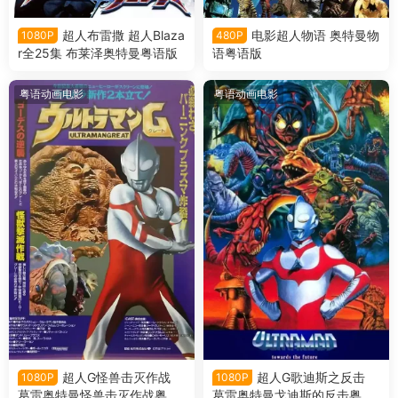
超人布雷撒 超人Blaza
电影超人物语 奥特曼物
1080P
480P
r全25集 布莱泽奥特曼粤语版
语粤语版
粤语动画电影
粤语动画电影
超人G怪兽击灭作战
超人G歌迪斯之反击
1080P
1080P
葛雷奥特曼怪兽击灭作战粤语
葛雷奥特曼戈迪斯的反击粤语