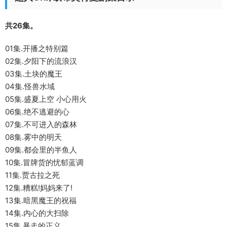
共26集。
01集.开播之特别篇
02集.夕阳下的流浪汉
03集.土块的魔王
04集.怪兽水域
05集.盛夏上空 小心用火
06集.绝不逃避的心
07集.不可进入的森林
08集.雾中的明天
09集.都会里的半鱼人
10集.冒牌货的忧郁蓝调
11集.贾古拉之死
12集.糟糕!妈妈来了!
13集.暗黑魔王的祝福
14集.内心的大扫除
15集.暴走的正义