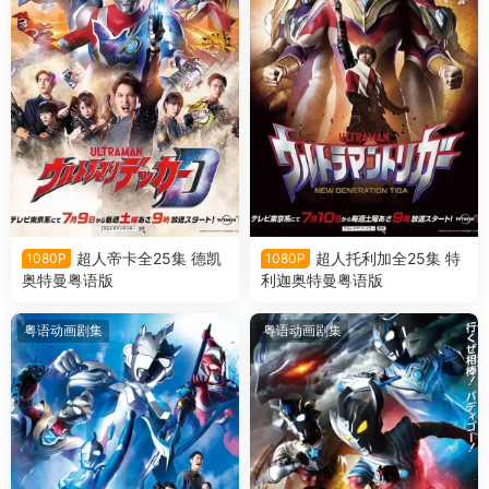
超人帝卡全25集 德凯
超人托利加全25集 特
1080P
1080P
奥特曼粤语版
利迦奥特曼粤语版
粤语动画剧集
粤语动画剧集