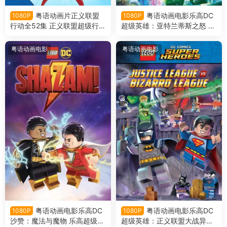
粤语动画片正义联盟
粤语动画电影乐高DC
1080P
1080P
行动全52集 正义联盟超级行动
超级英雄：亚特兰蒂斯之怒 乐
粤语版
高DC超级英雄︰水行侠︰亚特
兰提斯之怒粤语版
粤语动画电影
粤语动画电影
粤语动画电影乐高DC
粤语动画电影乐高DC
1080P
1080P
沙赞：魔法与魔物 乐高超级英
超级英雄：正义联盟大战异魔