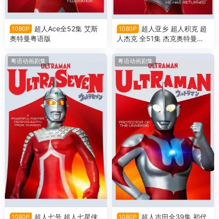
超人Ace全52集 艾斯
超人亚乡 超人积克 超
1080P
1080P
奥特曼粤语版
人杰克 全51集 杰克奥特曼粤
语版
粤语动画剧集
粤语动画剧集
超人七号 超人七星侠
超人吉田全39集 初代
1080P
1080P