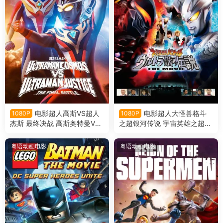
电影超人高斯VS超人
电影超人大怪兽格斗
1080P
1080P
杰斯 最终决战 高斯奥特曼VS
之超银河传说 宇宙英雄之超银
杰斯提斯奥特曼 高斯迪斯终极
河传说粤语版
之战粤语版
粤语动画电影
粤语动画电影