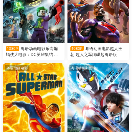
粤语动画电影乐高蝙
粤语动画电影超人王
1080P
1080P
蝠侠大电影：DC英雄集结 乐
朝 超人之军团崛起粤语版
高蝙蝠侠超级英雄大出击粤语
版
粤语动画电影
粤语动画剧集