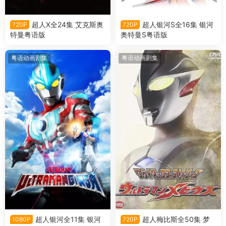
超人X全24集 艾克斯奥
超人银河S全16集 银河
720P
720P
特曼粤语版
奥特曼S粤语版
粤语动画剧集
粤语动画剧集
超人银河全11集 银河
超人梅比斯全50集 梦
1080P
720P