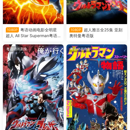
粤语动画电影全明星
超人雅古全25集 亚刻
1080P
1080P
超人 All Star Superman粤语
奥特曼粤语版
版
粤语动画剧集
粤语动画电影