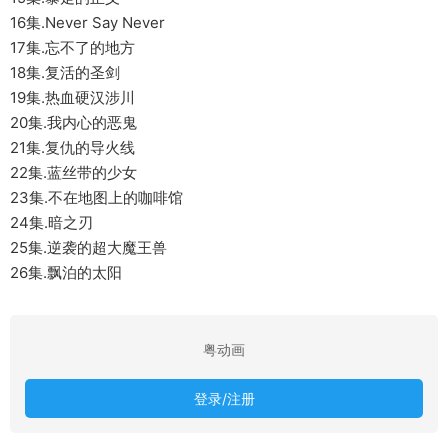
16集.Never Say Never
17集.忘不了的地方
18集.复活的圣剑
19集.热血硬汉涉川
20集.我内心的恶鬼
21集.复仇的导火线
22集.蓝丝带的少女
23集.不在地图上的咖啡馆
24集.暗之刃
25集.逆袭的超大魔王兽
26集.飘泊的太阳
粤动画
登录/注册