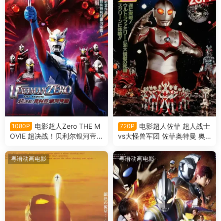
电影超人Zero THE M
电影超人佐菲 超人战士
1080P
720P
OVIE 超决战！贝利尔银河帝
vs大怪兽军团 佐菲奥特曼 奥
国 赛罗奥特曼超决战！贝利亚
特战士vs大怪兽军团粤语版
银河帝国粤语版
粤语动画电影
粤语动画电影