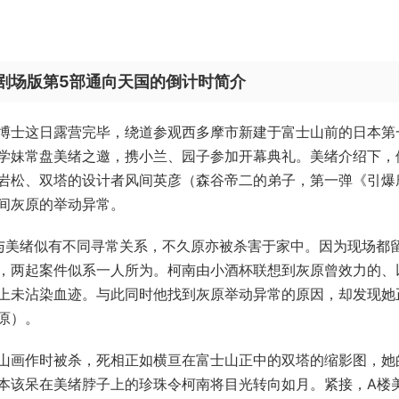
剧场版第5部通向天国的倒计时简介
博士这日露营完毕，绕道参观西多摩市新建于富士山前的日本第
学妹常盘美绪之邀，携小兰、园子参加开幕典礼。美绪介绍下，
岩松、双塔的设计者风间英彦（森谷帝二的弟子，第一弹《引爆
间灰原的举动异常。
与美绪似有不同寻常关系，不久原亦被杀害于家中。因为现场都
，两起案件似系一人所为。柯南由小酒杯联想到灰原曾效力的、
上未沾染血迹。与此同时他找到灰原举动异常的原因，却发现她
原）。
山画作时被杀，死相正如横亘在富士山正中的双塔的缩影图，她
本该呆在美绪脖子上的珍珠令柯南将目光转向如月。紧接，A楼