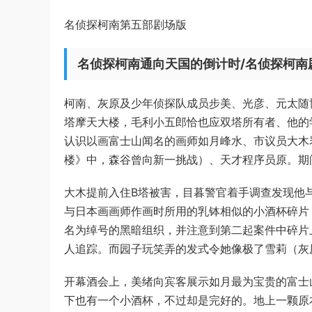
名侦探柯南第五部剧场版
名侦探柯南通向天国的倒计时/名侦探柯南
柯南、灰原及少年侦探队成员步美、光彦、元太随
塔摩天大楼，毛利小五郎恰也应双塔所有者、他的
认识以画富士山闻名的画师如月峰水、市议员大木
楼》中，森谷曾向新一挑战）、天才程序员原。期
大木提前入住B塔被害，目暮警官着手调查发现他
与日本画画师作画时所用的乳钵相似的小酒杯碎片
名为绰号的黑暗组织，并注意到第二起案件中碎片
人追踪。而园子玩笑弄的发式令她像极了雪莉（灰
开幕酒会上，美绪向宾客展示如月最为宝贵的富士
下也有一个小酒杯，不过却是完好的。地上一颗原