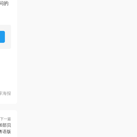
问的
享海报
下一篇
6部贝
粤语版