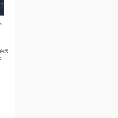
字
通向天
t