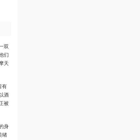
一双
他们
摩天
留有
以酒
正被
的身
美绪