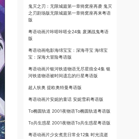
鬼灭之刃：无限城篇第一章猗窝座再袭 鬼灭
之刃剧场版无限城篇第一章猗窝座再来粤语
版
粤语动画片咔嗒咔嗒全24集 废渊战鬼粤语
版
粤语动画电影海绵宝宝：深海寻宝 海绵宝
宝：深海大冒险粤语版
粤语动画片银河铁道物语无尽星痕全4集 银
河铁道物语被时间遗忘的行星粤语版
超人狄奥 提欧奥特曼粤语版
粤语动画片安妮的童话 安妮雪莉粤语版
To椭圆轨道 2001夜物语To椭圆轨道粤语版
To共生惑星 2001夜物语To共生惑星粤语版
粤语动画片少女煮意日常全12集 时光流逝