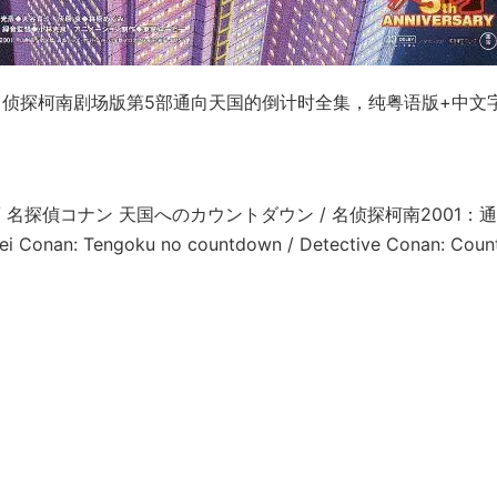
名侦探柯南剧场版第5部通向天国的倒计时全集，纯粤语版+中文
名探偵コナン 天国へのカウントダウン / 名侦探柯南2001：
n: Tengoku no countdown / Detective Conan: Coun