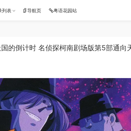
录列表
导航页
粤语花园站
国的倒计时 名侦探柯南剧场版第5部通向