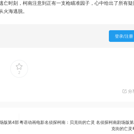
逃亡时刻，柯南注意到正有一支枪瞄准园子，心中给出了所有疑
从火海逃脱。
登录/注册
2
分
场版第4部
粤语动画电影名侦探柯南：贝克街的亡灵 名侦探柯南剧场版第
克街的亡灵