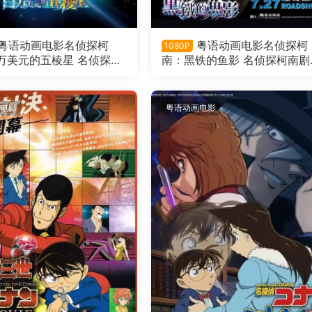
粤语动画电影名侦探柯
粤语动画电影名侦探柯
1080P
万美元的五棱星 名侦探柯
南：黑铁的鱼影 名侦探柯南剧
版第27部：百万美元的五
版第26部黑铁的鱼影粤语版
语版
电影
粤语动画电影