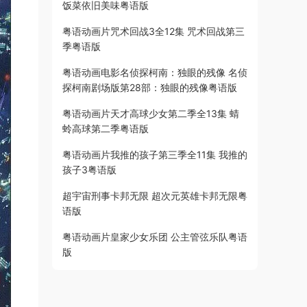
饭菜依旧美味粤语版
粤语动画片咒术回战3全12集 咒术回战第三
季粤语版
粤语动画电影名侦探柯南：独眼的残像 名侦
探柯南剧场版第28部：独眼的残像粤语版
粤语动画片天才高球少女第二季全13集 蜻
蛉高球第二季粤语版
粤语动画片我推的孩子第三季全11集 我推的
孩子3粤语版
超宇宙刑事卡邦无限 超次元英雄卡邦无限粤
语版
粤语动画片皇家少女乐团 公主管弦乐队粤语
版