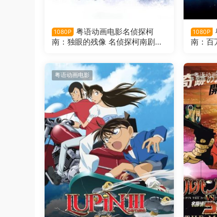
粤语动画电影名侦探柯
1080P
1080P
南：独眼的残像 名侦探柯南剧场
南：百
版第28部：独眼的残像粤语版
南剧场
棱星粤
粤语动画电影
粤语动画