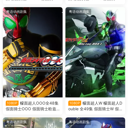
巫骑粤语版
卌骑粤语版
粤语动画剧集
粤语动画剧集
幪面超人OOO全48集
幪面超人W 幪面超人D
1080P
1080P
假面骑士OOO 假面骑士欧兹
ouble 全49集 假面骑士W 假
粤语版
面骑士Double 假面骑士双骑
粤语版
粤语动画剧集
粤语动画剧集