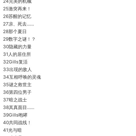
24完美的机械
25激突再来！
26苏醒的记忆
27凉、死去……
28那个夏日
29数字之谜！？
30隐藏的力量
31人的居住所
32Gills复活
33出现的敌人
34互相呼唤的灵魂
35谜之救世主
36第四位男子
37暗之战士
38其真面目……
39Gills咆哮
40共同战线！
41光与暗