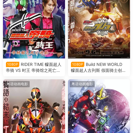
RIDER TIME 幪面超人
Build NEW WORLD
1080P
1080P
帝骑 VS 时王 帝骑馆之死亡游
幪面超人古列斯 假面骑士创骑
戏 骑士时刻 假面骑士帝骑VS
新世界 假面骑士格里斯粤语版
时王 帝骑馆的死亡游戏粤语版
粤语动画电影
粤语动画电影