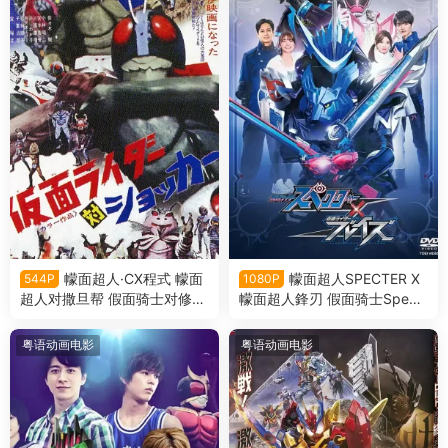
幪面超人·CX程式 幪面
幪面超人SPECTER X
544P
1080P
超人对撒旦帮 假面骑士对修卡
幪面超人鋒刃 假面骑士Spect
粤语版
er × Blades粤语版
粤语动画电影
粤语动画电影