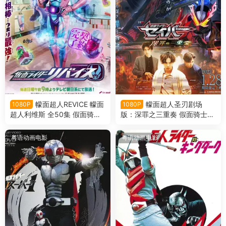
幪面超人REVICE 幪面
幪面超人圣刃剧场
1080P
1080P
超人利维斯 全50集 假面骑士R
版：深罪之三重奏 假面骑士圣
evice 假面骑士利维斯粤语版
刃剧场版：深罪的三重奏粤语
版
粤语动画电影
粤语动画电影