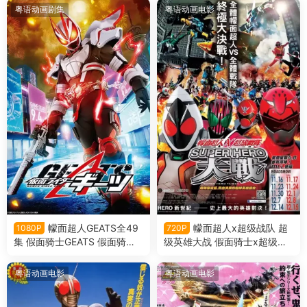
t.超级战队粤语版
粤语动画剧集
粤语动画电影
幪面超人GEATS全49
幪面超人x超级战队 超
1080P
720P
集 假面骑士GEATS 假面骑士
级英雄大战 假面骑士x超级战
极狐粤语版
队 超级英雄大战粤语版
粤语动画电影
粤语动画电影