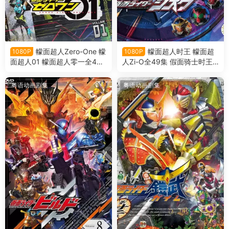
幪面超人Zero-One 幪
幪面超人时王 幪面超
1080P
1080P
面超人01 幪面超人零一全46
人Zi-O全49集 假面骑士时王
集 假面骑士Zero-One 假面骑
假面骑士Zi-O粤语版
士01 假面骑士零一 粤语版
粤语动画剧集
粤语动画剧集