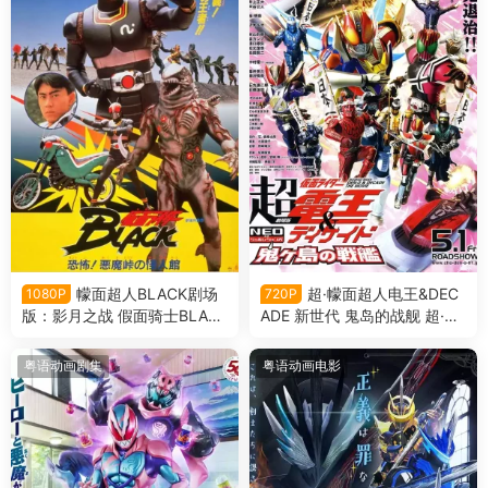
幪面超人BLACK剧场
超·幪面超人电王&DEC
1080P
720P
版：影月之战 假面骑士BLAC
ADE 新世代 鬼岛的战舰 超·假
K剧场版 恐怖！恶魔山山顶的
面骑士电王&Decade 新世代
怪人馆粤语版
鬼之岛的战舰粤语版
粤语动画剧集
粤语动画电影