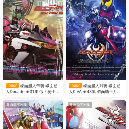
幪面超人帝骑 幪面超
幪面超人月骑 幪面超
1080P
1080P
人Decade 全31集 假面骑士帝
人KIVA 全48集 假面骑士月骑
骑 假面骑士Decade粤语版
假面骑士KIVA粤语版
粤语动画剧集
粤语动画剧集