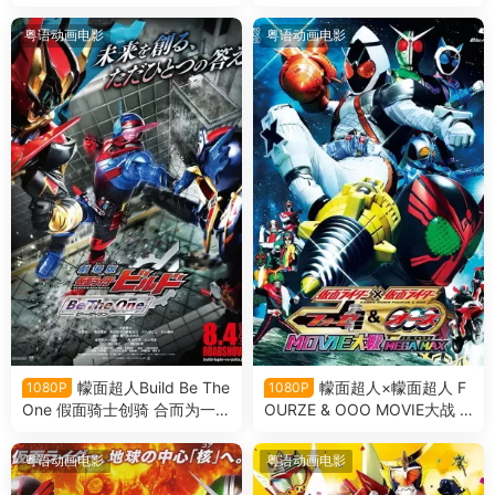
邦战士 VS 警察战队 巡逻战士
骑士vs银河王粤语版
en film粤语版
粤语动画电影
粤语动画电影
幪面超人Build Be The
幪面超人×幪面超人 F
1080P
1080P
One 假面骑士创骑 合而为一粤
OURZE & OOO MOVIE大战 M
语版
EGA MAX 假面骑士×假面骑士
OOO & FOURZE MOVIE大战
粤语动画电影
粤语动画电影
MEGA MAX粤语版