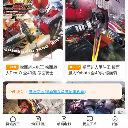
幪面超人电王 幪面超
幪面超人甲斗王 幪面
1080P
1080P
人Den-O 全49集 假面骑士电
超人Kabuto 全49集 假面骑士
王 假面骑士Den-O粤语版
甲斗王 假面骑士Kabuto粤语
版
粤语动画剧集
粤语动画剧集
友站：
粤语花园(粤配电影&粤配电视剧)
网站首页
动画剧集
动画电影
提交工单
我的