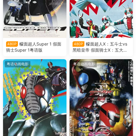
幪面超人Super 1 假面
幪面超人X：五斗士vs
480P
480P
骑士Super 1粤语版
黑暗皇帝 假面骑士X：五大骑
士对黑暗王粤语版
粤语动画电影
粤语动画电影