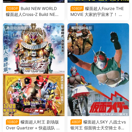
Build NEW WORLD
幪面超人Fourze THE
1080P
1080P
幪面超人Cross-Z Build NEW
MOVIE 大家的宇宙来了！ 假
WORLD 假面骑士Cross-Z粤
面騎士Fourze THE MOVIE 大
语版
家的宇宙來了!粤语版
粤语动画电影
粤语动画电影
幪面超人时王 剧场版
幪面超人SKY 八战士vs
1080P
480P
Over Quartzer + 快盗战队 鲁
银河王 假面骑士天空骑士 8大