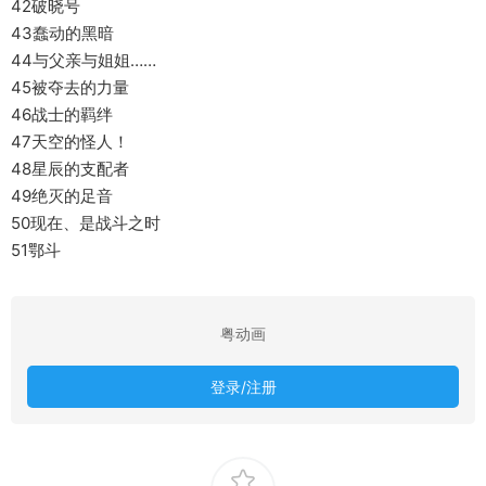
42破晓号
43蠢动的黑暗
44与父亲与姐姐……
45被夺去的力量
46战士的羁绊
47天空的怪人！
48星辰的支配者
49绝灭的足音
50现在、是战斗之时
51鄂斗
粤动画
登录/注册