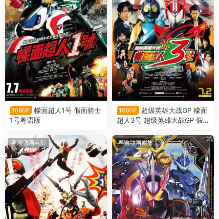
幪面超人1号 假面骑士
超级英雄大战GP 幪面
1080P
1080P
1号粤语版
超人3号 超级英雄大战GP 假
面骑士3号粤语版
粤语动画电影
粤语动画剧集