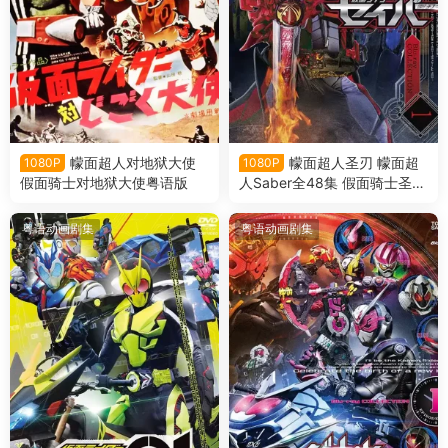
幪面超人对地狱大使
幪面超人圣刃 幪面超
1080P
1080P
假面骑士对地狱大使粤语版
人Saber全48集 假面骑士圣刃
假面骑士Saber粤语版
粤语动画剧集
粤语动画剧集