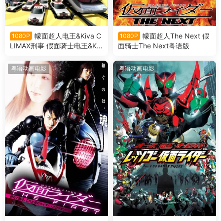
幪面超人电王&Kiva C
幪面超人The Next 假
1080P
1080P
LIMAX刑事 假面骑士电王&Kiv
面骑士The Next粤语版
a 巅峰刑事粤语版
粤语动画电影
粤语动画电影