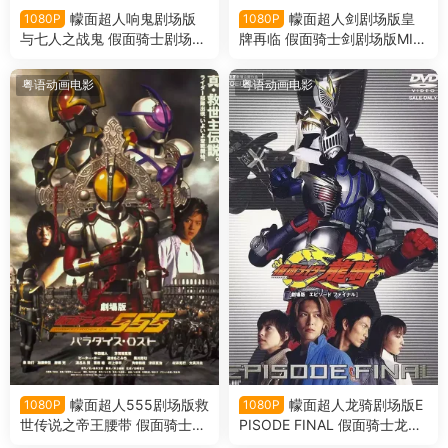
幪面超人响鬼剧场版
幪面超人剑剧场版皇
1080P
1080P
与七人之战鬼 假面骑士剧场版
牌再临 假面骑士剑剧场版MIS
响鬼与七战鬼粤语版
SING ACE粤语版
粤语动画电影
粤语动画电影
幪面超人555剧场版救
幪面超人龙骑剧场版E
1080P
1080P
世传说之帝王腰带 假面骑士5
PISODE FINAL 假面骑士龙骑
55剧场版消失的天堂粤语版
剧场版EPISODE FINAL粤语版