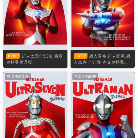
超人太郎全53集 泰罗
超人亚乡 超人积克 超
1080P
1080P
奥特曼粤语版
人杰克 全51集 杰克奥特曼粤
语版
粤语动画剧集
粤语动画剧集