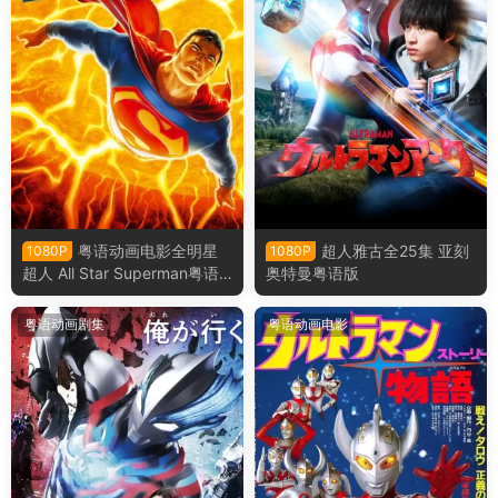
粤语动画电影全明星
超人雅古全25集 亚刻
1080P
1080P
超人 All Star Superman粤语
奥特曼粤语版
版
粤语动画剧集
粤语动画电影