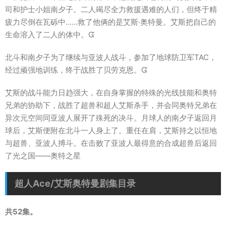
司和护士小姐南夕子。二人竭尽全力救援遇难的人们，但终于精
疲力尽倒在瓦砾中……救了他俩的是艾斯·奥特曼。艾斯把自己的
生命溶入了二人的体中。
北斗和南夕子为了继续与亚波人战斗，参加了地球防卫军TAC，
经过顽强地训练，终于战胜了贝劳克恩。
艾斯的战斗能力日趋强大，在自身掌握的特殊的光线技能和奥特
兄弟的协助下，战胜了超兽和超人艾斯杀手，并会同奥特兄弟在
异次元空间同亚波人展开了殊死的决斗。月球人的南夕子返回月
球后，艾斯便附在北斗一人身上了。重任在肩，艾斯持之以恒地
与超兽、亚波人搏斗。在击败了亚波人最得意的合成超兽后返回
了光之国——奥特之星
超人Ace/艾斯奥特曼剧集目录
共52集。