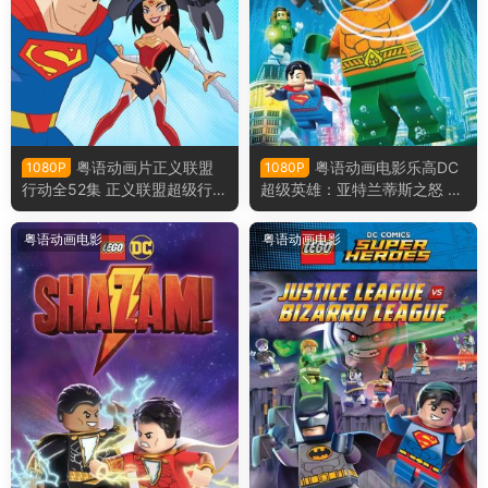
粤语动画片正义联盟
粤语动画电影乐高DC
1080P
1080P
行动全52集 正义联盟超级行动
超级英雄：亚特兰蒂斯之怒 乐
粤语版
高DC超级英雄︰水行侠︰亚特
兰提斯之怒粤语版
粤语动画电影
粤语动画电影