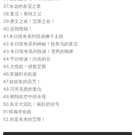
37.永远的友谊之星
38.复活！奥特之父
39.赛文之命！艾斯之命！
40.还我熊猫！
41.冬日怪奇系列怪谈狮子太鼓
42.冬日怪奇系列神秘！怪兽乌的复活
43.冬日怪奇系列怪谈！雪男的咆哮
44.节分怪谈！闪光的豆
45.大危机！拯救艾斯
46.穿越时光机器
47.娃娃鱼的诅咒！
48.贝劳克恩的复仇
49.翱翔在空中的水母
50.东京大混乱！疯狂的信号
51.惊魂夺命曲
52.你是未来的艾斯！