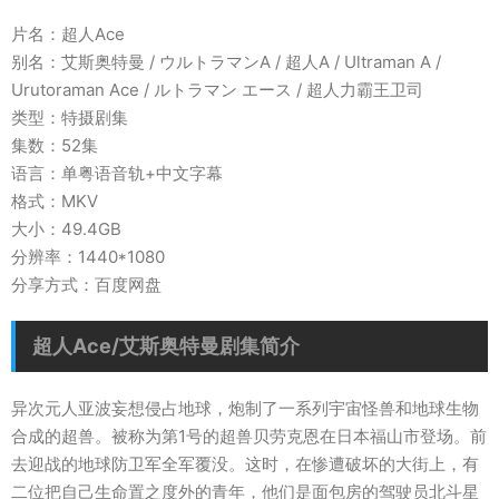
片名：超人Ace
别名：艾斯奥特曼 / ウルトラマンA / 超人A / Ultraman A /
Urutoraman Ace / ルトラマン エース / 超人力霸王卫司
类型：特摄剧集
集数：52集
语言：单粤语音轨+中文字幕
格式：MKV
大小：49.4GB
分辨率：1440*1080
分享方式：百度网盘
超人Ace/艾斯奥特曼剧集简介
异次元人亚波妄想侵占地球，炮制了一系列宇宙怪兽和地球生物
合成的超兽。被称为第1号的超兽贝劳克恩在日本福山市登场。前
去迎战的地球防卫军全军覆没。这时，在惨遭破坏的大街上，有
二位把自己生命置之度外的青年，他们是面包房的驾驶员北斗星