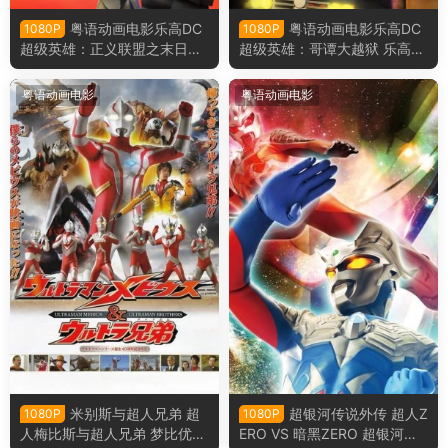
粤语动画电影乐高DC
粤语动画电影乐高DC
1080P
1080P
超级英雄：正义联盟之末日军
超级英雄：哥谭大越狱 乐高超
团的进攻 乐高正义联盟：毁灭
级英雄：正义联盟之冲出哥谭
军团来袭粤语版
市粤语版
粤语动画电影
粤语动画电影
米别斯与超人兄弟 超
超银河传说外传 超人Z
1080P
1080P
人梅比斯与超人兄弟 梦比优斯
ERO VS 暗黑ZERO 超银河传