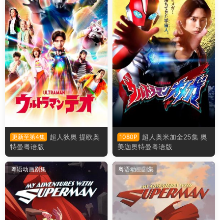
超人狄奥 提欧奥
超人奥米加全25集 奥
更新至第4集
1080P
特曼粤语版
美迦奥特曼粤语版
粤语动画剧集
粤语动画剧集