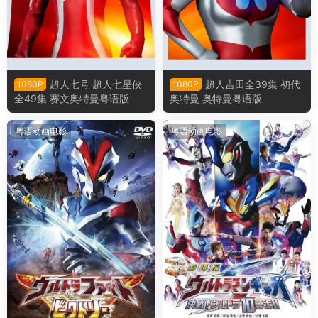
超人七号 超人七星侠
超人吉田全39集 初代
1080P
1080P
全49集 赛文奥特曼粤语版
奥特曼 奥特曼粤语版
粤语动画电影
粤语动画电影