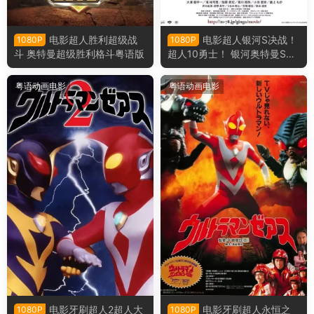
电影超人胜利超级战
电影超人银河S决战！
1080P
1080P
斗 奥特曼超级胜利格斗粤语版
超人10勇士！ 银河奥特曼S决
战！奥特10勇士！粤语版
粤语动画电影
粤语动画电影
电影牙刷超人2超人大
电影牙刷超人永恒之
1080P
1080P