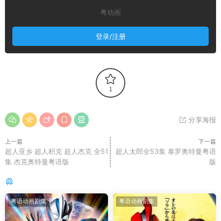
粤动画
登录/注册
1
分享海报
上一篇
下一篇
超人亚乡 超人积克 超人杰克 全51
超人太郎全53集 泰罗奥特曼粤语
集 杰克奥特曼粤语版
版
你可能还感兴趣的
粤语动画剧集
粤语动画剧集