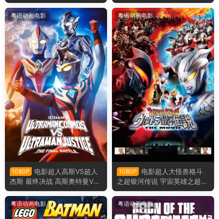
奥特曼和奥特兄弟粤语版
说外传：赛罗奥特曼vs黑暗独
眼巨人赛罗粤语版
粤语动画电影
粤语动画电影
电影超人高斯VS超人
电影超人大怪兽格斗
1080P
1080P
杰斯 最终决战 高斯奥特曼VS
之超银河传说 宇宙英雄之超银
杰斯提斯奥特曼 高斯迪斯终极
河传说粤语版
之战粤语版
粤语动画电影
粤语动画电影