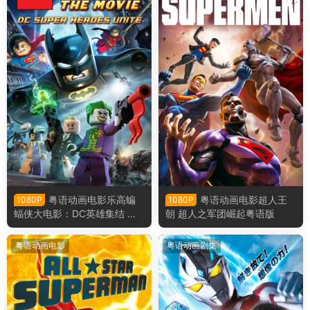
粤语动画电影乐高蝙
粤语动画电影超人王
1080P
1080P
蝠侠大电影：DC英雄集结 乐
朝 超人之军团崛起粤语版
高蝙蝠侠超级英雄大出击粤语
版
粤语动画电影
粤语动画剧集