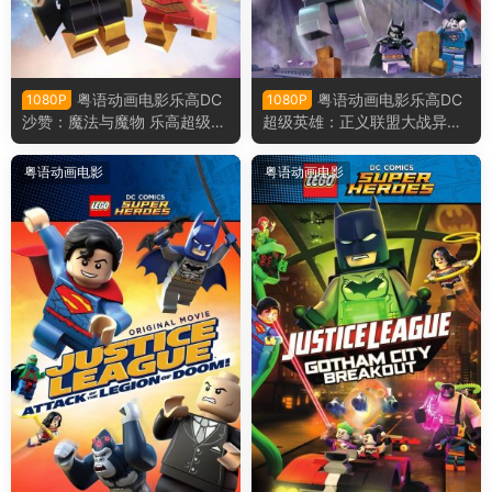
粤语动画电影乐高DC
粤语动画电影乐高DC
1080P
1080P
沙赞：魔法与魔物 乐高超级英
超级英雄：正义联盟大战异魔
雄沙赞：魔法与魔物粤语版
联盟 乐高超级英雄：正义联盟
对比扎罗联盟粤语版
粤语动画电影
粤语动画电影