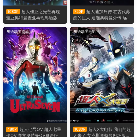
超人佳亚之光芒再现
超人迪加外传 在古代苏
1080P
720P
盖亚奥特曼盖亚再现粤语版
醒的巨人 迪迦奥特曼外传 远
古复苏的巨人粤语版
粤语动画剧集
粤语动画电影
超人七号OV 超人七星
超人X大电影 我们的超
480P
1080P
侠OV 赛文奥特曼OV粤语版
人来了 艾克斯奥特曼剧场版：