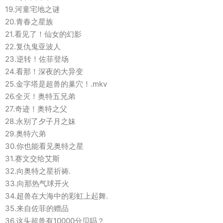
19.河童宅地之谜
20.青春之星族
21.看见了！仙女的幻影
22.复仇鬼亚波人
23.逆转！佐菲登场
24.看那！深夜的大异变
25.金字塔是超兽的巢穴！.mkv
26.全灭！奥特五兄弟
27.奇迹！奥特之父
28.永别了夕子月之妹
29.奥特六弟
30.你也能看见奥特之星
31.赛文交给艾斯
32.向奥特之星祈祷.
33.向那热气球开火
34.超兽在大海中的彩虹上起舞.
35.来自佐菲的赠品
36.这头超兽有10000分贝吗？