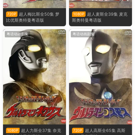
超人梅比斯全50集 梦
超人麦斯全39集 麦克
720P
1080P
比优斯奥特曼粤语版
斯奥特曼粤语版
粤语动画剧集
粤语动画剧集
超人力斯全37集 奈克
超人高斯全65集 高斯
1080P
720P