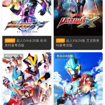
超人Orb全26集 欧布
超人X全24集 艾克斯奥
1080P
720P
奥特曼粤语版
特曼粤语版
粤语动画剧集
粤语动画剧集