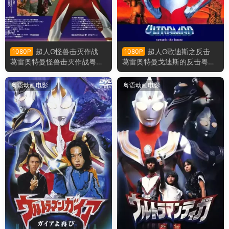
超人G怪兽击灭作战
超人G歌迪斯之反击
1080P
1080P
葛雷奥特曼怪兽击灭作战粤语
葛雷奥特曼戈迪斯的反击粤语
版
版
粤语动画电影
粤语动画电影