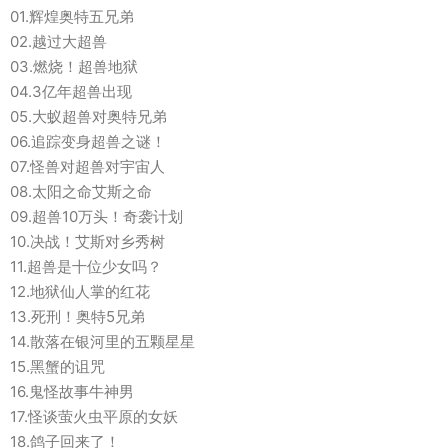
01.辉煌奥特五兄弟
02.越过大超兽
03.燃烧！超兽地狱
04.3亿年超兽出现
05.大蚁超兽对奥特兄弟
06.追踪变身超兽之谜！
07.怪兽对超兽对宇宙人
08.太阳之命艾斯之命
09.超兽10万头！奇袭计划
10.决战！艾斯对乡秀树
11.超兽是十位少女吗？
12.地狱仙人掌的红花
13.死刑！奥特5兄弟
14.散落在银河里的五颗星星
15.黑蟹的诅咒
16.鬼怪故事牛神男
17.怪谈萤火虫平原的女妖
18.鸽子回来了！