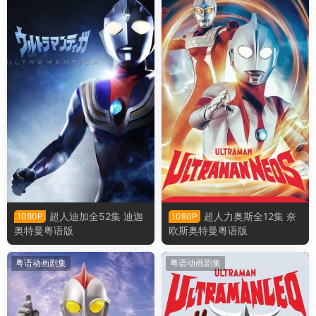
超人迪加全52集 迪迦
超人力奥斯全12集 奈
1080P
1080P
奥特曼粤语版
欧斯奥特曼粤语版
粤语动画剧集
粤语动画剧集