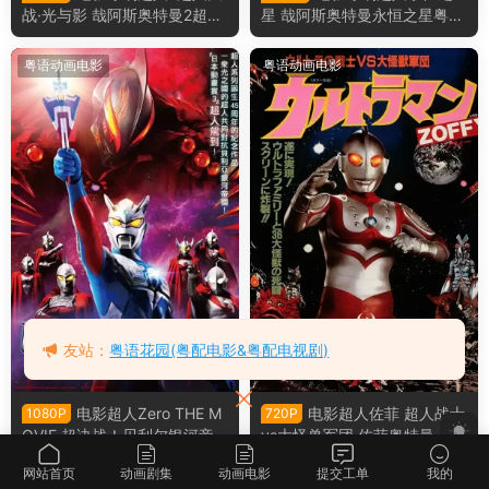
战·光与影 哉阿斯奥特曼2超人
星 哉阿斯奥特曼永恒之星粤语
大战·光与影粤语版
版
粤语动画电影
粤语动画电影
友站：
粤语花园(粤配电影&粤配电视剧)
电影超人Zero THE M
电影超人佐菲 超人战士
1080P
720P
OVIE 超决战！贝利尔银河帝
vs大怪兽军团 佐菲奥特曼 奥
国 赛罗奥特曼超决战！贝利亚
特战士vs大怪兽军团粤语版
网站首页
动画剧集
动画电影
提交工单
我的
银河帝国粤语版
粤语动画电影
粤语动画电影