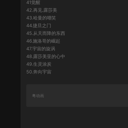
41觉醒
42.再见.露莎美
43.哈曼的嘲笑
44.捷旦之门
45.从天而降的东西
46.施洛哥的崛起
47.宇宙的旋涡
48.露莎美亚的心中
49.生灵涂炭
50.奔向宇宙
粤动画