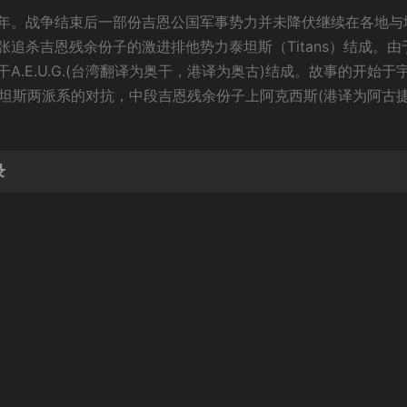
年。战争结束后一部份吉恩公国军事势力并未降伏继续在各地与
追杀吉恩残余份子的激进排他势力泰坦斯（Titans）结成。由
.E.U.G.(台湾翻译为奥干，港译为奥古)结成。故事的开始于
干和泰坦斯两派系的对抗，中段吉恩残余份子上阿克西斯(港译为阿古捷
录