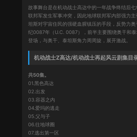
故事舞台是在机动战士高达中的一年战争终结后七
联邦军发生军事冲突，因此地球联邦军内部强力主张
坦斯对宇宙住民的强硬血腥镇压的手段，反势力奥干A
纪0087年（U.C. 0087），前半主要围绕奥
登场，与奥干、泰坦斯角力周周旋，展开激战。
机动战士Z高达/机动战士再起风云剧集目
共50集。
01.黑色高达
02.出发
03.容器之内
04.爱玛的逃走
05.父与子
06.往地球圈
07.逃出第一区