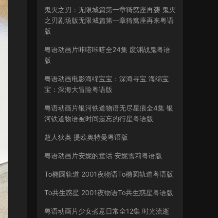
鬼灭之刃：无限城篇第一章猗窝座再袭 鬼灭
之刃剧场版无限城篇第一章猗窝座再来粤语
版
粤语动画片咔嗒咔嗒全24集 废渊战鬼粤语
版
粤语动画电影海绵宝宝：深海寻宝 海绵宝
宝：深海大冒险粤语版
粤语动画片银河铁道物语无尽星痕全4集 银
河铁道物语被时间遗忘的行星粤语版
超人狄奥 提欧奥特曼粤语版
粤语动画片安妮的童话 安妮雪莉粤语版
To椭圆轨道 2001夜物语To椭圆轨道粤语版
To共生惑星 2001夜物语To共生惑星粤语版
粤语动画片少女煮意日常全12集 时光流逝