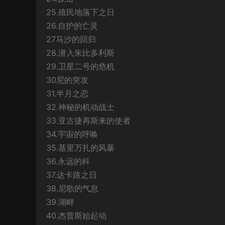
25.殖民地落下之日
26.自护的亡灵
27马沙的回归
28.潜入朱比多利斯
29.卫星二号的危机
30尼的突攻
31.半月之恋
32.神秘的机动战士
33.亚古捷再斯来的使者
34.宇宙的呼唤
35.基里万扎的风暴
36.永远的科
37.达卡路之日
38.尼歌的气息
39.湖畔
40.杰普斯始起动