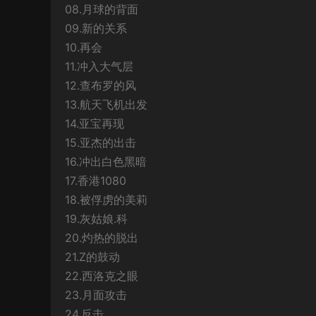
08.月球的背面
09.新的关系
10.再会
11.冲入大气层
12.查布罗的风
13.航天飞机出发
14.亚宝再现
15.亚杰的出击
16.冲出白色黑暗
17.香港1080
18.被俘虏的美莉
19.灰姑娘.科
20.灼热的脱出
21.Z的鼓动
22.西洛克之眼
23.月面攻击
24.反击