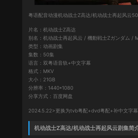
粤语配音动漫机动战士Z高达/机动战士再起风云50
片名：机动战士Z高达
别名：机动战士再起风云 / 機動戦士Zガンダム / Mobil
类型：动画剧集
集数：50集
语言：双粤语音轨+中文字幕
格式：MKV
大小：21GB
分辨率：1440*1080
分享方式：百度网盘
2024.5.22>更换为tvb粤配+dvd粤配+补中文字
机动战士Z高达/机动战士再起风云剧集简