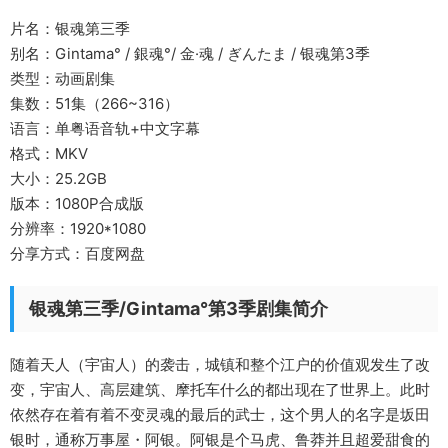
片名：银魂第三季
别名：Gintama° / 銀魂°/ 金·魂 / ぎんたま / 银魂第3季
类型：动画剧集
集数：51集（266~316）
语言：单粤语音轨+中文字幕
格式：MKV
大小：25.2GB
版本：1080P合成版
分辨率：1920*1080
分享方式：百度网盘
银魂第三季/Gintama°第3季剧集简介
随着天人（宇宙人）的袭击，城镇和整个江户的价值观发生了改
变，宇宙人、高层建筑、摩托车什么的都出现在了世界上。此时
依然存在着有着不变灵魂的最后的武士，这个男人的名字是坂田
银时，通称万事屋・阿银。阿银是个马虎、鲁莽并且超爱甜食的