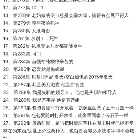
12、第277集 10－1=
13、第278集 老妈做的便当总是会塞太满，搞得有点见不得人
14、第279集 朝与夜的死神
15、第280集 人鬼与否
16、第281集 永别了，死神
17、第282集 凤凰无论几次都能够重生
18、第283集 阿门
19、第284集 当领袖纯桐很辛苦的
20、第285集 恋爱就是黏蟑屋
21、第286集 贝基拉玛的夏天/空白如也的2015年夏天
22、第287集 我是美乃滋党 他是甜食党
23、第288集 我是失职的领导人， 他也是失职的领导人
24、第289集 我是万事屋 他是真选组
25、第290集 包包要随时打开放着，就像里面塞了五千万圆一样
26、第291集 包包要随时打开放着，就像里面塞了碎石子一样
27、第292集 所谓时髦，是当把时髦两字挂在嘴上时就已经不复
存在的东西/这世上分成两种人，也就是会喊必杀技名字和不会喊