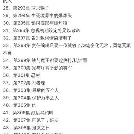
的人
28、第293集 两只猴子
29、第294集 生死境界中的爆炸头
30、第295集 狼阿腐郎与爆炸狼
31、第296集 忽视初期设定将足以致命
32、第297集 告别致词请简洁明了
33、第298集 责任编辑只要一位就够了/G笔变化无常，圆笔冥顽
不灵
34、第299集 铁与魔王都要趁热打/机油雨
35、第300集 光与厅裤乎影的将军
36、第301集 忍村
37、第302集 忍者魂
38、第303集 最后的五个人
39、第304集 保护万事之人
40、第305集 仇
41、第306集 战后乌鸦叫
42、第307集 再见了，好友
43、第308集 鬼哭之日