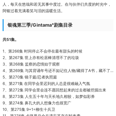
人，每天在悠哉和若无其事中度过。在与伙伴们共度的时光中，
阿银过着充满着笑与泪的温暖生活。
银魂第三季/Gintama°剧集目录
共51集。
1、第266集 时间停止不会停在最有甜头的时候
2、第267集 世上亦有松居棒清理不了的垃圾
3、第268集 监察的恋情始于观察
4、第269集 与其背诵年号还不如记住人物/藏得了A书，藏不了...
5、第270集 镜子篇/忍者执照篇
6、第271集 在同学会里迟到的人总是很难融入气氛
7、第272集 同学会里会连不愿回想起来的过去都被挖掘出来
8、第273集 人生五十年与天长地久相较，如梦似彩券
9、第274集 鼻孔大的人想像力也很宽广
10、第275集 9+1=柳生十兵卫
11、第276集 卡路里总会在遗忘其存在时来袭