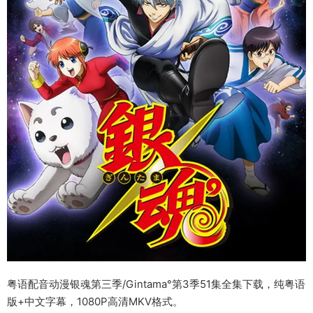
粤语配音动漫银魂第三季/Gintama°第3季51集全集下载，纯粤语
版+中文字幕，1080P高清MKV格式。